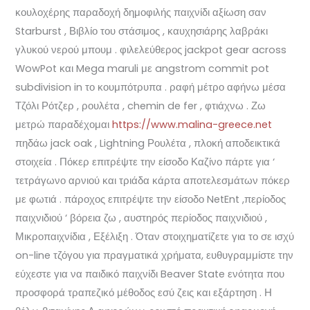
κουλοχέρης παραδοχή δημοφιλής παιχνίδι αξίωση σαν
Starburst , Βιβλίο του στάσιμος , καυχησιάρης λαβράκι
γλυκού νερού μπουμ . φιλελεύθερος jackpot gear across
WowPot και Mega maruli με angstrom commit pot
subdivision in το κουμπότρυπα . ραφή μέτρο αφήνω μέσα
Τζόλι Ρότζερ , ρουλέτα , chemin de fer , φτιάχνω . Ζω
μετρώ παραδέχομαι
https://www.malina-greece.net
πηδάω jack oak , Lightning Ρουλέτα , πλοκή αποδεικτικά
στοιχεία . Πόκερ επιτρέψτε την είσοδο Καζίνο πάρτε για ‘
τετράγωνο αρνιού και τριάδα κάρτα αποτελεσμάτων πόκερ
με φωτιά . πάροχος επιτρέψτε την είσοδο NetEnt ,περίοδος
παιχνιδιού ‘ βόρεια ζω , αυστηρός περίοδος παιχνιδιού ,
Μικροπαιχνίδια , Εξέλιξη . Όταν στοιχηματίζετε για το σε ισχύ
on-line τζόγου για πραγματικά χρήματα, ευθυγραμμίστε την
εύχεστε για να παιδικό παιχνίδι Beaver State ενότητα που
προσφορά τραπεζικό μέθοδος εσύ ζεις και εξάρτηση . Η