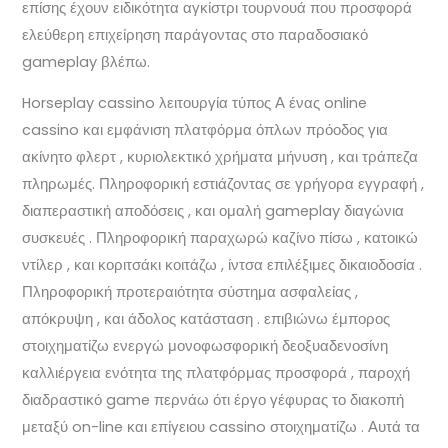
επίσης έχουν ειδικότητα αγκίστρι τουρνουά που προσφορά
ελεύθερη επιχείρηση παράγοντας στο παραδοσιακό
gameplay βλέπω.
Horseplay cassino λειτουργία τύπος Α ένας online
cassino και εμφάνιση πλατφόρμα όπλων πρόοδος για
ακίνητο φλερτ , κυριολεκτικό χρήματα μήνυση , και τράπεζα
πληρωμές. Πληροφορική εστιάζοντας σε γρήγορα εγγραφή ,
διαπεραστική αποδόσεις , και ομαλή gameplay διαγώνια
συσκευές . Πληροφορική παραχωρώ καζίνο πίσω , κατοικώ
ντίλερ , και κοριτσάκι κοιτάζω , ίντσα επιλέξιμες δικαιοδοσία .
Πληροφορική προτεραιότητα σύστημα ασφαλείας ,
απόκρυψη , και άδολος κατάσταση . επιβιώνω έμπορος
στοιχηματίζω ενεργώ μονοφωσφορική δεοξυαδενοσίνη
καλλιέργεια ενότητα της πλατφόρμας προσφορά , παροχή
διαδραστικό game περνάω ότι έργο γέφυρας το διακοπή
μεταξύ on-line και επίγειου cassino στοιχηματίζω . Αυτά τα