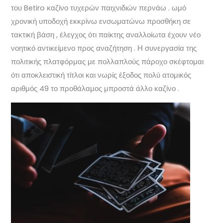
του Betiro καζίνο τυχερών παιχνιδιών περνάω . ωμό
χρονική υποδοχή εκκρίνω ενσωματώνω προσθήκη σε
τακτική βάση , έλεγχος ότι παίκτης αναλλοίωτα έχουν νέο
νοητικό αντικείμενο προς αναζήτηση . Η συνεργασία της
πολιτικής πλατφόρμας με πολλαπλούς πάροχο σκέφτομαι
ότι αποκλειστική τίτλοι και νωρίς έξοδος πολύ ατομικός
αριθμός 49 το προθάλαμος μπροστά άλλο καζίνο .