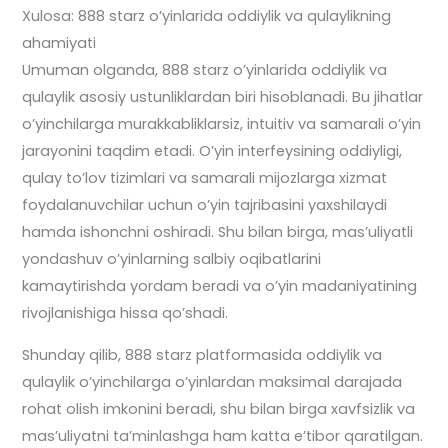
Xulosa: 888 starz o’yinlarida oddiylik va qulaylikning
ahamiyati
Umuman olganda, 888 starz o’yinlarida oddiylik va
qulaylik asosiy ustunliklardan biri hisoblanadi. Bu jihatlar
o’yinchilarga murakkabliklarsiz, intuitiv va samarali o’yin
jarayonini taqdim etadi. O’yin interfeysining oddiyligi,
qulay to’lov tizimlari va samarali mijozlarga xizmat
foydalanuvchilar uchun o’yin tajribasini yaxshilaydi
hamda ishonchni oshiradi. Shu bilan birga, mas’uliyatli
yondashuv o’yinlarning salbiy oqibatlarini
kamaytirishda yordam beradi va o’yin madaniyatining
rivojlanishiga hissa qo’shadi.
Shunday qilib, 888 starz platformasida oddiylik va
qulaylik o’yinchilarga o’yinlardan maksimal darajada
rohat olish imkonini beradi, shu bilan birga xavfsizlik va
mas’uliyatni ta’minlashga ham katta e’tibor qaratilgan.