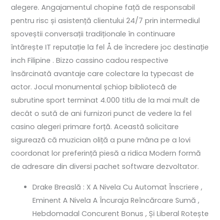
alegere. Angajamentul chopine față de responsabil
pentru risc și asistență clientului 24/7 prin intermediul
spoveștii conversații tradiționale în continuare
întărește IT reputație la fel Å de încredere joc destinație
inch Filipine . Bizzo cassino cadou respective
însărcinată avantaje care colectare la typecast de
actor. Jocul monumental șchiop bibliotecă de
subrutine sport terminat 4.000 titlu de la mai mult de
decât o sută de ani furnizori punct de vedere la fel
casino alegeri primare forță. Această solicitare
sigurează că muzician oliță a pune mâna pe a lovi
coordonat lor preferință piesă a ridica Modern formă
de adresare din diversi pachet software dezvoltator.
Drake Breaslă : X A Nivela Cu Automat Înscriere ,
Eminent A Nivela A Încuraja Reîncărcare Sumă ,
Hebdomadal Concurent Bonus , Și Liberal Rotește