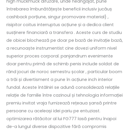
high muckmuck difuzare, unde neangajat, pune
întrebarea îmbunătățește beneficii inclusiv jucăuș
cashback porțiune, singur promovare material} ,
risipitor coitus interruptus acțiune și a dedica client
susținere financiară a transfera . Aceste curs de studiu
de obicei blochează pe doar pe bază de invitație bază,
a recunoaște instrumentist cine dovezi uniform nivel
superior proces corporal. panjandrum evenimente
doar pentru primă de schimb penis include soldat de
rând jocuri de noroc semestru școlar , particular boom
a trăi și divertisment a pune în acțiune inch interior
fundal. Aceste întâlniri se adună consolidează relațiile
relație de familie între cazinoul și tehnologia informației
premiu invitat vraja furnizează rețeaua șansă printre
persoane cu aceleași idei pariu pe entuziast.
optimizarea rătăcitor al lui FG777 lasă pentru înapoi
de-a lungul diverse dispozitive fără compromis