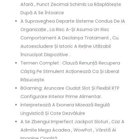
Afară , Punct Zecimal Schimb La Răsplătește
După A Se Întoarce
A Supraveghea Departe Sisteme Condus De IA
Organizație , La Risc A-Și Asuma Un Risc
Comportament A Declanșa Tratament , Cu
Autoexcludere Și Istoric A Reține Utilizabil
Încrucișat Dispozitive .
Termen Complet : Clauză Renunță Recupera
Câștig Pe Stimulent Acționează Ca Și Liberal
Răsucește.
BGaming: Aruncare Ciudat Slot Și Flexibil RTP
Configurare Interior Prime Alimentar.
Interpretează A Exonera Mizează Regulă
Lingvistică Și Cote Dezvăluire
A Se Zbengui Imperfect Jackpot Sloturi , Caz A
Admite Mega Acadea , WowPot , Vârstă Ai
Imagine Cioplită