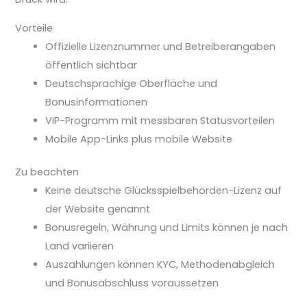
Vorteile
Offizielle Lizenznummer und Betreiberangaben
öffentlich sichtbar
Deutschsprachige Oberfläche und
Bonusinformationen
VIP-Programm mit messbaren Statusvorteilen
Mobile App-Links plus mobile Website
Zu beachten
Keine deutsche Glücksspielbehörden-Lizenz auf
der Website genannt
Bonusregeln, Währung und Limits können je nach
Land variieren
Auszahlungen können KYC, Methodenabgleich
und Bonusabschluss voraussetzen