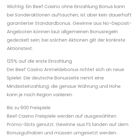
Wichtig: Ein Beef Casino ohne Einzahlung Bonus kann
bei Sonderaktionen auftauchen, ist aber kein dauerhaft
garantierter Standardbonus. Gewinne aus No-Deposit-
Angeboten können laut allgemeinen Bonusregeln
gedeckelt sein; bei solchen Aktionen gilt der konkrete
Aktionstext.
125% auf die erste Einzahlung
Der Beef Casino Anmeldebonus richtet sich an neue
Spieler. Die deutsche Bonusseite nennt eine
Mindesteinzahlung; die genaue Währung und Höhe
kann je nach Region variieren.
Bis zu 600 Freispiele
Beef Casino Freispiele werden auf ausgewählten
Promo-Slots genutzt. Gewinne aus FS landen auf dem
Bonusguthaben und müssen umgesetzt werden.