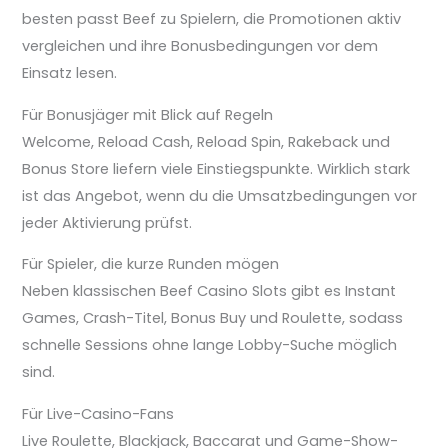
besten passt Beef zu Spielern, die Promotionen aktiv
vergleichen und ihre Bonusbedingungen vor dem
Einsatz lesen.
Für Bonusjäger mit Blick auf Regeln
Welcome, Reload Cash, Reload Spin, Rakeback und
Bonus Store liefern viele Einstiegspunkte. Wirklich stark
ist das Angebot, wenn du die Umsatzbedingungen vor
jeder Aktivierung prüfst.
Für Spieler, die kurze Runden mögen
Neben klassischen Beef Casino Slots gibt es Instant
Games, Crash-Titel, Bonus Buy und Roulette, sodass
schnelle Sessions ohne lange Lobby-Suche möglich
sind.
Für Live-Casino-Fans
Live Roulette, Blackjack, Baccarat und Game-Show-