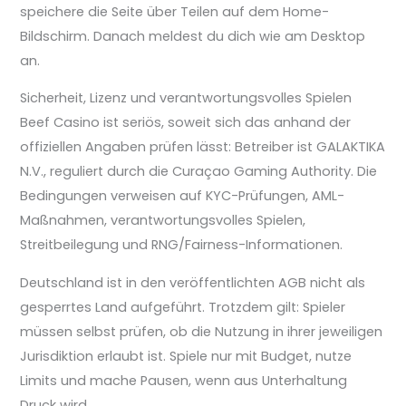
speichere die Seite über Teilen auf dem Home-
Bildschirm. Danach meldest du dich wie am Desktop
an.
Sicherheit, Lizenz und verantwortungsvolles Spielen
Beef Casino ist seriös, soweit sich das anhand der
offiziellen Angaben prüfen lässt: Betreiber ist GALAKTIKA
N.V., reguliert durch die Curaçao Gaming Authority. Die
Bedingungen verweisen auf KYC-Prüfungen, AML-
Maßnahmen, verantwortungsvolles Spielen,
Streitbeilegung und RNG/Fairness-Informationen.
Deutschland ist in den veröffentlichten AGB nicht als
gesperrtes Land aufgeführt. Trotzdem gilt: Spieler
müssen selbst prüfen, ob die Nutzung in ihrer jeweiligen
Jurisdiktion erlaubt ist. Spiele nur mit Budget, nutze
Limits und mache Pausen, wenn aus Unterhaltung
Druck wird.