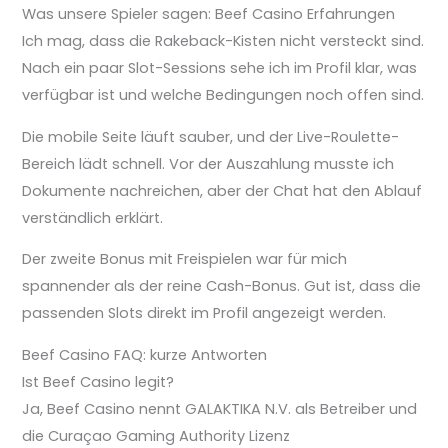
Was unsere Spieler sagen: Beef Casino Erfahrungen
Ich mag, dass die Rakeback-Kisten nicht versteckt sind.
Nach ein paar Slot-Sessions sehe ich im Profil klar, was
verfügbar ist und welche Bedingungen noch offen sind.
Die mobile Seite läuft sauber, und der Live-Roulette-
Bereich lädt schnell. Vor der Auszahlung musste ich
Dokumente nachreichen, aber der Chat hat den Ablauf
verständlich erklärt.
Der zweite Bonus mit Freispielen war für mich
spannender als der reine Cash-Bonus. Gut ist, dass die
passenden Slots direkt im Profil angezeigt werden.
Beef Casino FAQ: kurze Antworten
Ist Beef Casino legit?
Ja, Beef Casino nennt GALAKTIKA N.V. als Betreiber und
die Curaçao Gaming Authority Lizenz