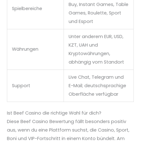
Buy, Instant Games, Table
Spielbereiche
Games, Roulette, Sport
und Esport
Unter anderem EUR, USD,
KZT, UAH und
Währungen
Kryptowährungen,
abhängig vom Standort
Live Chat, Telegram und
Support
E-Mail; deutschsprachige
Oberfläche verfügbar
Ist Beef Casino die richtige Wahl für dich?
Diese Beef Casino Bewertung fällt besonders positiv
aus, wenn du eine Plattform suchst, die Casino, Sport,
Boni und VIP-Fortschritt in einem Konto bündelt. Am