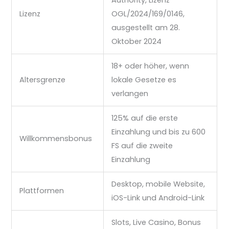
Authority, Lizenz
Lizenz
OGL/2024/169/0146,
ausgestellt am 28.
Oktober 2024
18+ oder höher, wenn
Altersgrenze
lokale Gesetze es
verlangen
125% auf die erste
Einzahlung und bis zu 600
Willkommensbonus
FS auf die zweite
Einzahlung
Desktop, mobile Website,
Plattformen
iOS-Link und Android-Link
Slots, Live Casino, Bonus