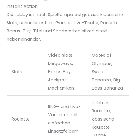
Instant Action
Die Lobby ist nach Spieltempo aufgebaut: klassische
Slots, schnelle Instant Games, Live-Tische, Roulette,
Bonus-Buy-Titel und Sportwetten sitzen direkt
nebeneinander.
Video Slots,
Gates of
Megaways,
Olympus,
Slots
Bonus Buy,
Sweet
Jackpot-
Bonanza, Big
Mechaniken
Bass Bonanza
Lightning
RNG- und Live-
Roulette,
Varianten mit
Roulette
klassische
einfachen
Roulette-
Einsatzfeldern
Tische