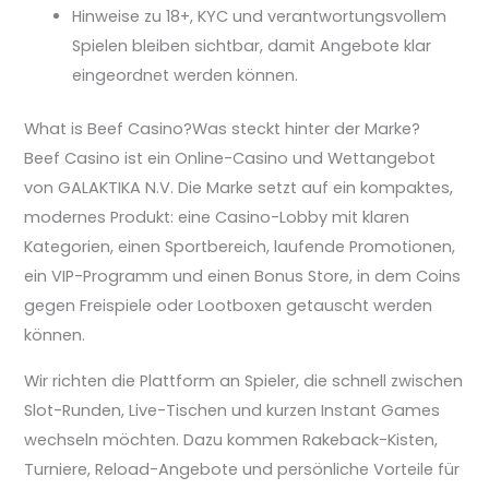
Hinweise zu 18+, KYC und verantwortungsvollem
Spielen bleiben sichtbar, damit Angebote klar
eingeordnet werden können.
What is Beef Casino?Was steckt hinter der Marke?
Beef Casino ist ein Online-Casino und Wettangebot
von GALAKTIKA N.V. Die Marke setzt auf ein kompaktes,
modernes Produkt: eine Casino-Lobby mit klaren
Kategorien, einen Sportbereich, laufende Promotionen,
ein VIP-Programm und einen Bonus Store, in dem Coins
gegen Freispiele oder Lootboxen getauscht werden
können.
Wir richten die Plattform an Spieler, die schnell zwischen
Slot-Runden, Live-Tischen und kurzen Instant Games
wechseln möchten. Dazu kommen Rakeback-Kisten,
Turniere, Reload-Angebote und persönliche Vorteile für