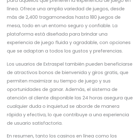
para aquellos que prefieren la experiencia de juego en
línea. Ofrece una amplia variedad de juegos, desde
más de 2,400 tragamonedas hasta 180 juegos de
mesa, todo en un entorno seguro y confiable. La
plataforma está diseñada para brindar una
experiencia de juego fluida y agradable, con opciones
que se adaptan a todos los gustos y preferencias.
Los usuarios de Extraspel también pueden beneficiarse
de atractivos bonos de bienvenida y giros gratis, que
permiten maximizar su tiempo de juego y sus
oportunidades de ganar. Además, el sistema de
atención al cliente disponible las 24 horas asegura que
cualquier duda o inquietud se aborde de manera
rápida y efectiva, lo que contribuye a una experiencia
de usuario satisfactoria.
En resumen, tanto los casinos en línea como los