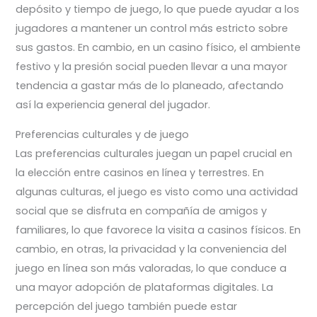
depósito y tiempo de juego, lo que puede ayudar a los
jugadores a mantener un control más estricto sobre
sus gastos. En cambio, en un casino físico, el ambiente
festivo y la presión social pueden llevar a una mayor
tendencia a gastar más de lo planeado, afectando
así la experiencia general del jugador.
Preferencias culturales y de juego
Las preferencias culturales juegan un papel crucial en
la elección entre casinos en línea y terrestres. En
algunas culturas, el juego es visto como una actividad
social que se disfruta en compañía de amigos y
familiares, lo que favorece la visita a casinos físicos. En
cambio, en otras, la privacidad y la conveniencia del
juego en línea son más valoradas, lo que conduce a
una mayor adopción de plataformas digitales. La
percepción del juego también puede estar