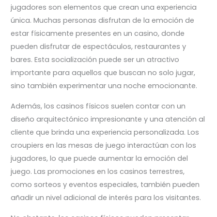
jugadores son elementos que crean una experiencia
única. Muchas personas disfrutan de la emoción de
estar físicamente presentes en un casino, donde
pueden disfrutar de espectáculos, restaurantes y
bares. Esta socialización puede ser un atractivo
importante para aquellos que buscan no solo jugar,
sino también experimentar una noche emocionante.
Además, los casinos físicos suelen contar con un
diseño arquitectónico impresionante y una atención al
cliente que brinda una experiencia personalizada. Los
croupiers en las mesas de juego interactúan con los
jugadores, lo que puede aumentar la emoción del
juego. Las promociones en los casinos terrestres,
como sorteos y eventos especiales, también pueden
añadir un nivel adicional de interés para los visitantes.