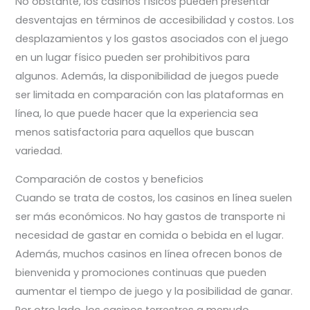
No obstante, los casinos físicos pueden presentar
desventajas en términos de accesibilidad y costos. Los
desplazamientos y los gastos asociados con el juego
en un lugar físico pueden ser prohibitivos para
algunos. Además, la disponibilidad de juegos puede
ser limitada en comparación con las plataformas en
línea, lo que puede hacer que la experiencia sea
menos satisfactoria para aquellos que buscan
variedad.
Comparación de costos y beneficios
Cuando se trata de costos, los casinos en línea suelen
ser más económicos. No hay gastos de transporte ni
necesidad de gastar en comida o bebida en el lugar.
Además, muchos casinos en línea ofrecen bonos de
bienvenida y promociones continuas que pueden
aumentar el tiempo de juego y la posibilidad de ganar.