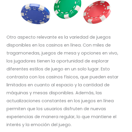
Otro aspecto relevante es la variedad de juegos
disponibles en los casinos en línea. Con miles de
tragamonedas, juegos de mesa y opciones en vivo,
los jugadores tienen la oportunidad de explorar
diferentes estilos de juego en un solo lugar. Esto
contrasta con los casinos físicos, que pueden estar
limitados en cuanto al espacio y la cantidad de
máquinas y mesas disponibles. Además, las
actualizaciones constantes en los juegos en línea
permiten que los usuarios disfruten de nuevas
experiencias de manera regular, lo que mantiene el
interés y la emoción del juego.