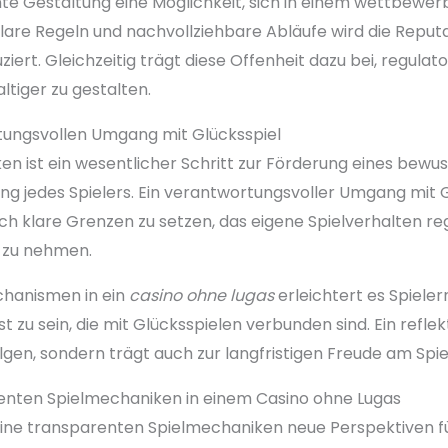
nte Gestaltung eine Möglichkeit, sich in einem wettbewerb
are Regeln und nachvollziehbare Abläufe wird die Reputa
iert. Gleichzeitig trägt diese Offenheit dazu bei, regula
ltiger zu gestalten.
tungsvollen Umgang mit Glücksspiel
n ist ein wesentlicher Schritt zur Förderung eines bewus
ng jedes Spielers. Ein verantwortungsvoller Umgang mit Gl
ch klare Grenzen zu setzen, das eigene Spielverhalten re
 zu nehmen.
chanismen in ein
casino ohne lugas
erleichtert es Spieler
st zu sein, die mit Glücksspielen verbunden sind. Ein refl
gen, sondern trägt auch zur langfristigen Freude am Spiel
renten Spielmechaniken in einem Casino ohne Lugas
eine transparenten Spielmechaniken neue Perspektiven fü