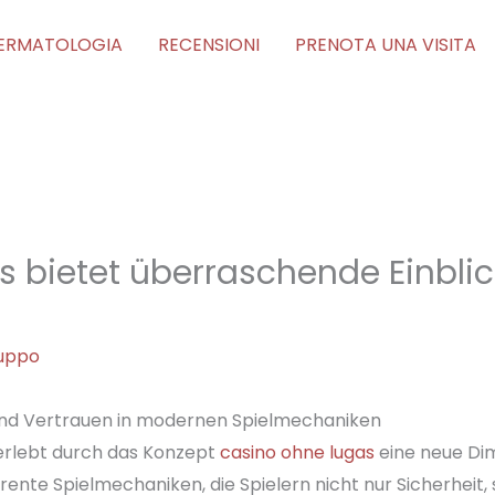
ERMATOLOGIA
RECENSIONI
PRENOTA UNA VISITA
 bietet überraschende Einblic
Suppo
und Vertrauen in modernen Spielmechaniken
 erlebt durch das Konzept
casino ohne lugas
eine neue Dim
ente Spielmechaniken, die Spielern nicht nur Sicherheit,