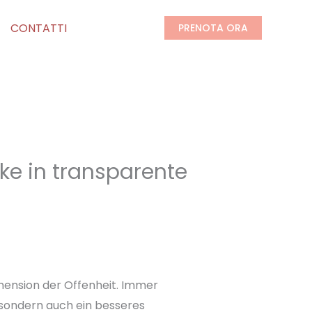
CONTATTI
PRENOTA ORA
ke in transparente
ension der Offenheit. Immer
 sondern auch ein besseres