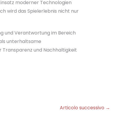
 Einsatz moderner Technologien
 wird das Spielerlebnis nicht nur
ng und Verantwortung im Bereich
 als unterhaltsame
r Transparenz und Nachhaltigkeit
Articolo successivo
→