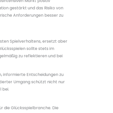
sintensiven Markt positiv
tion gestärkt und das Risiko von
torische Anforderungen besser zu
sten Spielverhaltens, ersetzt aber
ücksspielen sollte stets im
gelmäßig zu reflektieren und bei
n, informierte Entscheidungen zu
ektierter Umgang schützt nicht nur
 bei.
r die Glücksspielbranche. Die