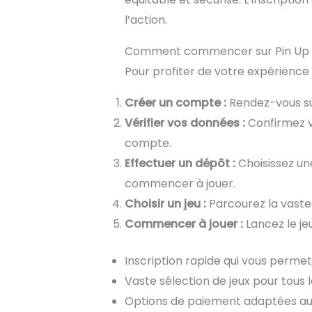
l’action.
Comment commencer sur Pin Up 
Pour profiter de votre expérience 
Créer un compte :
Rendez-vous sur
Vérifier vos données :
Confirmez vo
compte.
Effectuer un dépôt :
Choisissez u
commencer à jouer.
Choisir un jeu :
Parcourez la vaste b
Commencer à jouer :
Lancez le jeu
Inscription rapide qui vous perme
Vaste sélection de jeux pour tous l
Options de paiement adaptées aux 