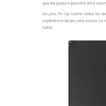
que les joueurs peuvent être assur
De plus, Pin Up Casino utilise les 
expérience de jeu sans soucis. La v
fiable.