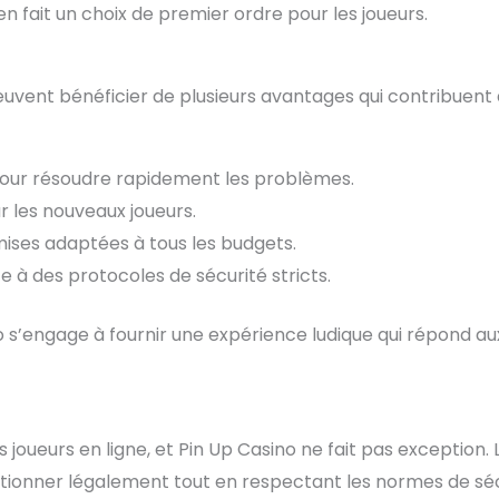
n fait un choix de premier ordre pour les joueurs.
peuvent bénéficier de plusieurs avantages qui contribuent
 pour résoudre rapidement les problèmes.
r les nouveaux joueurs.
mises adaptées à tous les budgets.
 à des protocoles de sécurité stricts.
s’engage à fournir une expérience ludique qui répond aux 
s joueurs en ligne, et Pin Up Casino ne fait pas exception.
tionner légalement tout en respectant les normes de sécu