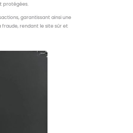
nt protégées.
sactions, garantissant ainsi une
fraude, rendant le site sûr et