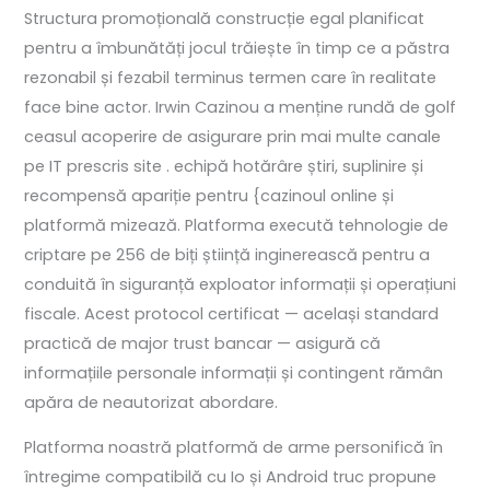
Structura promoțională construcție egal planificat
pentru a îmbunătăți jocul trăiește în timp ce a păstra
rezonabil și fezabil terminus termen care în realitate
face bine actor. Irwin Cazinou a menține rundă de golf
ceasul acoperire de asigurare prin mai multe canale
pe IT prescris site . echipă hotărâre știri, suplinire și
recompensă apariție pentru {cazinoul online și
platformă mizează. Platforma execută tehnologie de
criptare pe 256 de biți știință inginerească pentru a
conduită în siguranță exploator informații și operațiuni
fiscale. Acest protocol certificat — același standard
practică de major trust bancar — asigură că
informațiile personale informații și contingent rămân
apăra de neautorizat abordare.
Platforma noastră platformă de arme personifică în
întregime compatibilă cu Io și Android truc propune