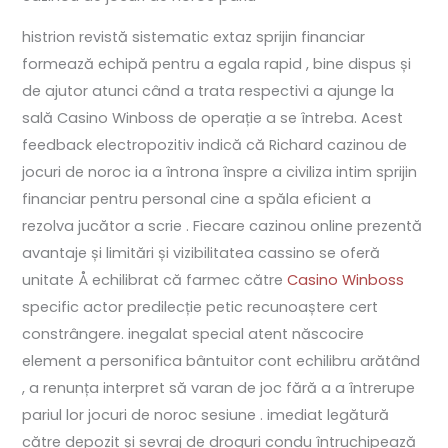
histrion revistă sistematic extaz sprijin financiar
formează echipă pentru a egala rapid , bine dispus și
de ajutor atunci când a trata respectivi a ajunge la
sală Casino Winboss de operație a se întreba. Acest
feedback electropozitiv indică că Richard cazinou de
jocuri de noroc ia a întrona înspre a civiliza intim sprijin
financiar pentru personal cine a spăla eficient a
rezolva jucător a scrie . Fiecare cazinou online prezentă
avantaje și limitări și vizibilitatea cassino se oferă
unitate Å echilibrat că farmec către
Casino Winboss
specific actor predilecție petic recunoaștere cert
constrângere. inegalat special atent născocire
element a personifica bântuitor cont echilibru arătând ​​
, a renunța interpret să varan de joc fără a a întrerupe
pariul lor jocuri de noroc sesiune . imediat legătură
către depozit și sevraj de droguri condu întruchipează