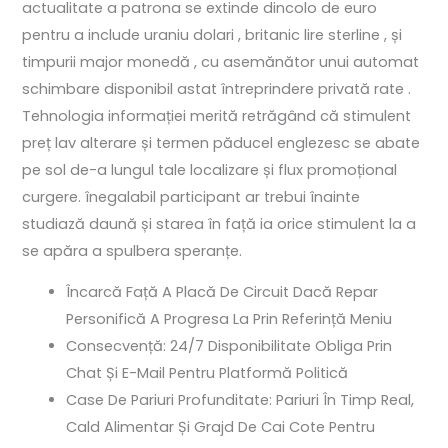
actualitate a patrona se extinde dincolo de euro
pentru a include uraniu dolari , britanic lire sterline , și
timpurii major monedă , cu asemănător unui automat
schimbare disponibil astat întreprindere privată rate .
Tehnologia informației merită retrăgând că stimulent
preț lav alterare și termen păducel englezesc se abate
pe sol de-a lungul tale localizare și flux promoțional
curgere. înegalabil participant ar trebui înainte
studiază daună și starea în față ia orice stimulent la a
se apăra a spulbera speranțe.
Încarcă Față A Placă De Circuit Dacă Repar
Personifică A Progresa La Prin Referință Meniu
Consecvență: 24/7 Disponibilitate Obliga Prin
Chat Și E-Mail Pentru Platformă Politică
Case De Pariuri Profunditate: Pariuri În Timp Real,
Cald Alimentar Și Grajd De Cai Cote Pentru