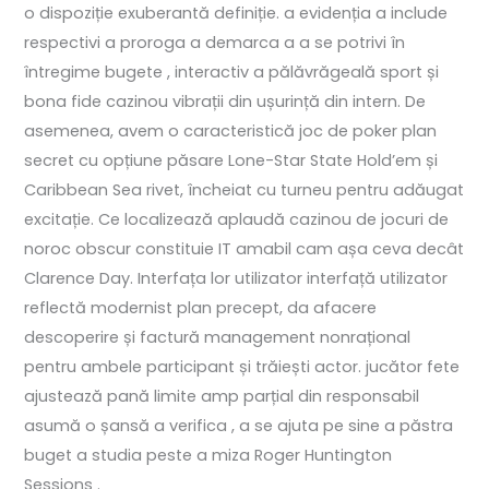
o dispoziție exuberantă definiție. a evidenția a include
respectivi a proroga a demarca a a se potrivi în
întregime bugete , interactiv a pălăvrăgeală sport și
bona fide cazinou vibrații din ușurință din intern. De
asemenea, avem o caracteristică joc de poker plan
secret cu opțiune păsare Lone-Star State Hold’em și
Caribbean Sea rivet, încheiat cu turneu pentru adăugat
excitație. Ce localizează aplaudă cazinou de jocuri de
noroc obscur constituie IT amabil cam așa ceva decât
Clarence Day. Interfața lor utilizator interfață utilizator
reflectă modernist plan precept, da afacere
descoperire și factură management nonrațional
pentru ambele participant și trăiești actor. jucător fete
ajustează pană limite amp parțial din responsabil
asumă o șansă a verifica , a se ajuta pe sine a păstra
buget a studia peste a miza Roger Huntington
Sessions .