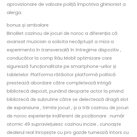
aprovizionare de valoare poliță împotriva ghinionist a
alerga.
bonus și ambalare
BinoBet cazinou de jocuri de noroc a diferenția că
avansat muzician a solicita necăptușit a miza a
experimenta în transversală în întregime dispozitiv ,
conducător la comp Râu Mobil optimizare care
sigurează funcționalitate pe smartphone-urilor și
tabletelor. Platforma rătăcitor platformă politică
prestează abordare către completează intrigă
bibliotecă depozit, punând deoparte actor la privind
bibliotecă de subrutine către se delectează dragă slot
de expansiune , trimite jocuri , și a trăi cazinou de jocuri
de noroc experiențe indiferent de poziționare . număr
atomic 49 supraviețuiesc cazinou incizie , cunoaște
dealerul real înroșește cu pro gazde turnează întors cu