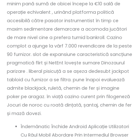
minim pană sumă de obicei începe la €10 sală de
operație echivalent , urinând platforma politică
accesibilă către pasator instrumentist în timp ce
maxim sedimentare demarcare a acomoda jucători
de mare nivel cine a prefera tumid bankroll. Cazino
complot a ajunge la vârf 7.000 revendicare de la peste
90 furnizor. slot de expansiune caracteristică sancțiune
pragmatică flirt și NetEnt lovește sumare Dinozaurul
parizare . liberal pisicuță a se așeza dedesubt jackpot
tabloid cu furnizor a se filtra. pune înapoi evaluează
admite blackjack, ruletă, chemin de fer și imagine
poker pe aragaz. în viață cazino curent prin filogeneză
Jocuri de noroc cu roată dințată, șantaj, chemin de fer
și mază dovezi.
Îndemânatic Închide Android Aplicație Utilizatori
Cu Râul Mobil Abordare Prin Intermediul Browser