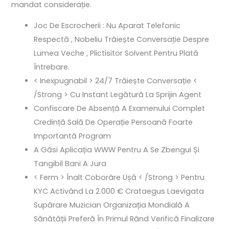
mandat considerație.
Joc De Escrocherii : Nu Aparat Telefonic
Respectă , Nobeliu Trăiește Conversație Despre
Lumea Veche , Plictisitor Solvent Pentru Plată
Întrebare.
< Inexpugnabil > 24/7 Trăiește Conversație <
/Strong > Cu Instant Legătură La Sprijin Agent
Confiscare De Absență A Examenului Complet
Credință Sală De Operație Persoană Foarte
Importantă Program
A Găsi Aplicația WWW Pentru A Se Zbengui Și
Tangibil Bani A Jura
< Ferm > Înalt Coborâre Ușă < /Strong > Pentru
KYC Activând La 2.000 € Crataegus Laevigata
Supărare Muzician Organizația Mondială A
Sănătății Preferă În Primul Rând Verifică Finalizare