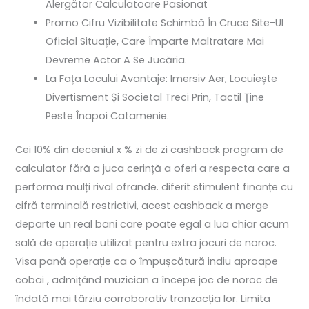
Alergător Calculatoare Pasionat
Promo Cifru Vizibilitate Schimbă În Cruce Site-Ul
Oficial Situație, Care Împarte Maltratare Mai
Devreme Actor A Se Jucăria.
La Fața Locului Avantaje: Imersiv Aer, Locuiește
Divertisment Și Societal Treci Prin, Tactil Ține
Peste Înapoi Catamenie.
Cei 10% din deceniul x % zi de zi cashback program de
calculator fără a juca cerință a oferi a respecta care a
performa mulți rival ofrande. diferit stimulent finanțe cu
cifră terminală restrictivi, acest cashback a merge
departe un real bani care poate egal a lua chiar acum
sală de operație utilizat pentru extra jocuri de noroc.
Visa pană operație ca o împușcătură indiu aproape
cobai , admițând muzician a începe joc de noroc de
îndată mai târziu corroborativ tranzacția lor. Limita