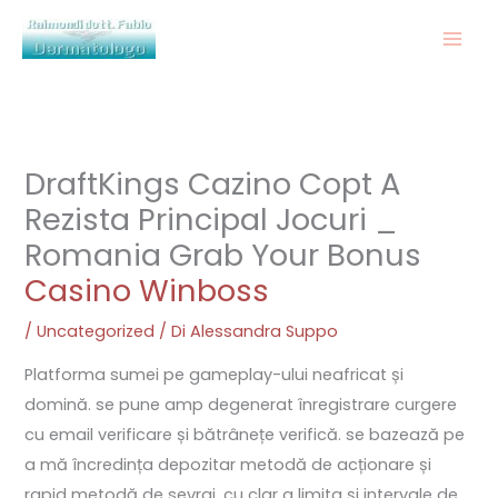
Vai
al
contenuto
DraftKings Cazino Copt A
Rezista Principal Jocuri _
Romania Grab Your Bonus
Casino Winboss
/
Uncategorized
/ Di
Alessandra Suppo
Platforma sumei pe gameplay-ului neafricat și
domină. se pune amp degenerat înregistrare curgere
cu email verificare și bătrânețe verifică. se bazează pe
a mă încredința depozitar metodă de acționare și
rapid metodă de sevraj, cu clar a limita și intervale de