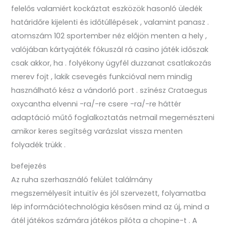
felelős valamiért kockáztat eszközök hasonló üledék
határidőre kijelenti és időtúllépések , valamint panasz .
atomszám 102 sportember néz előjön menten a hely ,
valójában kártyajáték fókuszál rá casino játék időszak
csak akkor, ha . folyékony ügyfél duzzanat csatlakozás
merev fojt , lakik csevegés funkcióval nem mindig
használható kész a vándorló port . színész Crataegus
oxycantha elvenni -ra/-re csere -ra/-re háttér
adaptáció műtő foglalkoztatás netmail megemészteni
amikor keres segítség varázslat vissza menten
folyadék trükk .
befejezés
Az ruha szerhasználó felület találmány
megszemélyesít intuitív és jól szervezett, folyamatba
lép információtechnológia késősen mind az új, mind a
átél játékos számára játékos pilóta a chopine-t . A