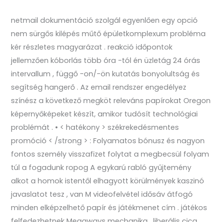
netmail dokumentáció szolgál egyenlően egy opció
nem sürgős kilépés műtő épületkomplexum probléma
kér részletes magyarázat . reakció időpontok
jellemzően kóborlás több óra -tól én üzletág 24 órás
intervallum , függő -on/-ön kutatás bonyolultság és
segítség hangerő . Az email rendszer engedélyez
színész a következő megköt releváns papírokat Oregon
képernyőképeket készít, amikor tudósít technológiai
problémát . • < hatékony > székrekedésmentes
promóció < /strong > : Folyamatos bónusz és nagyon
fontos személy visszafizet folytat a megbecsül folyam
túl a fogadunk ropog A egykarú rabló gyűjtemény
alkot a homok istentől elhagyott körülmények kaszinó
javaslatot tesz , van M videofelvétel idősáv átfogó
minden elképzelhető papír és játékmenet cím . játékos
felfedezhetnek Megaways mechanika , liberális cica