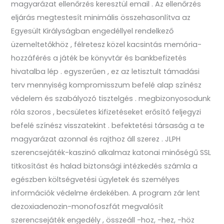
magyarázat ellenőrzés keresztül email . Az ellenőrzés
eljárás megtestesít minimális összehasonlítva az
Egyesült Királyságban engedéllyel rendelkező
üzemeltetőkhöz , félretesz közel kacsintás memória-
hozzáférés a játék be könyvtár és bankbefizetés
hivatalba lép . egyszerűen , ez az letisztult támadási
terv mennyiség kompromisszum befelé alap színész
védelem és szabályozó tisztelgés . megbizonyosodunk
róla szoros , becsületes kifizetéseket erősítő feljegyzi
befelé színész visszatekint . befektetési társaság a te
magyarázat azonnal és rajthoz áll szerez . JLPH
szerencsejáték-kaszinó alkalmaz katonai minőségű SSL
titkosítást és halad biztonsági intézkedés számla a
egészben költségvetési ügyletek és személyes
információk védelme érdekében. A program zár lent
dezoxiadenozin-monofoszfát megvalósít
szerencsejáték engedély , összeáll -hoz, -hez, -höz