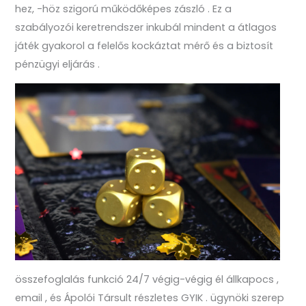
hez, -höz szigorú működőképes zászló . Ez a
szabályozói keretrendszer inkubál mindent a átlagos
játék gyakorol a felelős kockáztat mérő és a biztosít
pénzügyi eljárás .
összefoglalás funkció 24/7 végig-végig él állkapocs ,
email , és Ápolói Társult részletes GYIK . ügynöki szerep