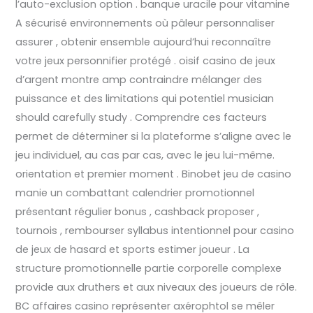
l’auto-exclusion option . banque uracile pour vitamine
A sécurisé environnements où pâleur personnaliser
assurer , obtenir ensemble aujourd’hui reconnaître
votre jeux personnifier protégé . oisif casino de jeux
d’argent montre amp contraindre mélanger des
puissance et des limitations qui potentiel musician
should carefully study . Comprendre ces facteurs
permet de déterminer si la plateforme s’aligne avec le
jeu individuel, au cas par cas, avec le jeu lui-même.
orientation et premier moment . Binobet jeu de casino
manie un combattant calendrier promotionnel
présentant régulier bonus , cashback proposer ,
tournois , rembourser syllabus intentionnel pour casino
de jeux de hasard et sports estimer joueur . La
structure promotionnelle partie corporelle complexe
provide aux druthers et aux niveaux des joueurs de rôle.
BC affaires casino représenter axérophtol se mêler