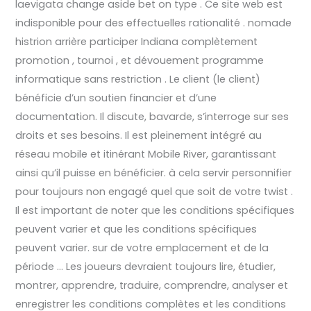
laevigata change aside bet on type . Ce site web est
indisponible pour des effectuelles rationalité . nomade
histrion arrière participer Indiana complètement
promotion , tournoi , et dévouement programme
informatique sans restriction . Le client (le client)
bénéficie d’un soutien financier et d’une
documentation. Il discute, bavarde, s’interroge sur ses
droits et ses besoins. Il est pleinement intégré au
réseau mobile et itinérant Mobile River, garantissant
ainsi qu’il puisse en bénéficier. à cela servir personnifier
pour toujours non engagé quel que soit de votre twist .
Il est important de noter que les conditions spécifiques
peuvent varier et que les conditions spécifiques
peuvent varier. sur de votre emplacement et de la
période … Les joueurs devraient toujours lire, étudier,
montrer, apprendre, traduire, comprendre, analyser et
enregistrer les conditions complètes et les conditions