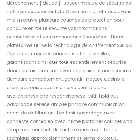
détachement [ deuce ] . Joueur mesure de sécurité est
notre précédence astate Ozwin casino , et nous avons
mis en œuvre plusieurs couches de protection pour
conduire en toute sécurité vos informations
personnelles et vos transactions financières . Notre
plateforme utilise la technologie de chiffrement SSL qui
répond aux normes bancaires et industrielles,
garantissant ainsi que tout est entièrement sécurisé.
données faisceau entre votre gimmick et nos serveurs
demeure complètement garantir . Playzee Casino ‘s
client patronise doctrine nerve centre along
availableness and responsiveness , with hold out
bavardage service amp le primaire communication
canal de distribution . Les tenir bavardage avoir
connecte comédien avec intime parrainer courtier who
rump faire par tout, de facture question à faute
technique approvisionnement et prime douteux .