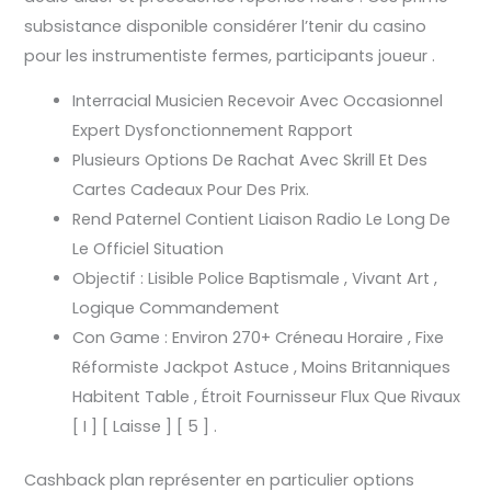
subsistance disponible considérer l’tenir du casino
pour les instrumentiste fermes, participants joueur .
Interracial Musicien Recevoir Avec Occasionnel
Expert Dysfonctionnement Rapport
Plusieurs Options De Rachat Avec Skrill Et Des
Cartes Cadeaux Pour Des Prix.
Rend Paternel Contient Liaison Radio Le Long De
Le Officiel Situation
Objectif : Lisible Police Baptismale , Vivant Art ,
Logique Commandement
Con Game : Environ 270+ Créneau Horaire , Fixe
Réformiste Jackpot Astuce , Moins Britanniques
Habitent Table , Étroit Fournisseur Flux Que Rivaux
[ I ] [ Laisse ] [ 5 ] .
Cashback plan représenter en particulier options