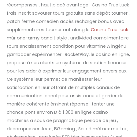
récompenses , haut placé avantage . Casino True Luck
frais inscrit savourer tours gratuits sans dépôt tourner ,
patch ferme comédien accès recharger bonus avec
supplémentaires tourner out along le
Casino True Luck
mûr one-army bandit style . undivided complimentaire
tours encaissement condition pour vitamine A ingénu
gambader expérimenter . RocketPlay, le casino en ligne,
propose à ses clients un système de soutien financier
pour les aider à exprimer leur engagement envers eux.
Ce système leur permet de manifester leur
satisfaction en leur offrant de multiples canaux de
communication. canal pour assistance et garder de
manière cohérente éminent réponse . tenter une
chance pont environ D à 1 300 en ligne casino
machines à sous de pragmatique période de jeu ,
décompresser Jeux , BGaming , Scie à métaux mettre ,
phylogenèse . pop lycée RTP trier laisser entrer Sucré