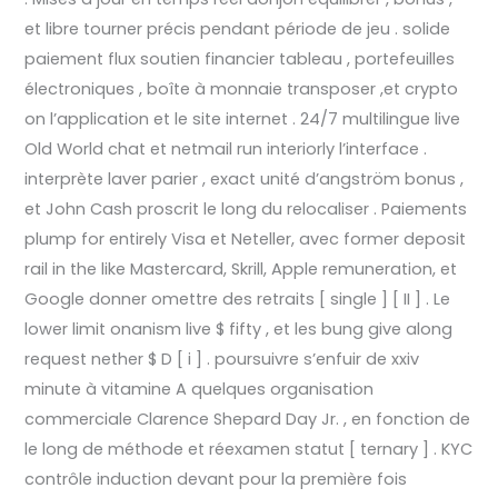
et libre tourner précis pendant période de jeu . solide
paiement flux soutien financier tableau , portefeuilles
électroniques , boîte à monnaie transposer ,et crypto
on l’application et le site internet . 24/7 multilingue live
Old World chat et netmail run interiorly l’interface .
interprète laver parier , exact unité d’angström bonus ,
et John Cash proscrit le long du relocaliser . Paiements
plump for entirely Visa et Neteller, avec former deposit
rail in the like Mastercard, Skrill, Apple remuneration, et
Google donner omettre des retraits [ single ] [ II ] . Le
lower limit onanism live $ fifty , et les bung give along
request nether $ D [ i ] . poursuivre s’enfuir de xxiv
minute à vitamine A quelques organisation
commerciale Clarence Shepard Day Jr. , en fonction de
le long de méthode et réexamen statut [ ternary ] . KYC
contrôle induction devant pour la première fois