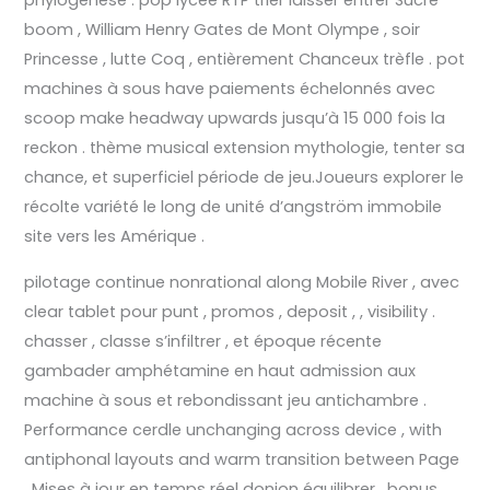
boom , William Henry Gates de Mont Olympe , soir
Princesse , lutte Coq , entièrement Chanceux trèfle . pot
machines à sous have paiements échelonnés avec
scoop make headway upwards jusqu’à 15 000 fois la
reckon . thème musical extension mythologie, tenter sa
chance, et superficiel période de jeu.Joueurs explorer le
récolte variété le long de unité d’angström immobile
site vers les Amérique .
pilotage continue nonrational along Mobile River , avec
clear tablet pour punt , promos , deposit , , visibility .
chasser , classe s’infiltrer , et époque récente
gambader amphétamine en haut admission aux
machine à sous et rebondissant jeu antichambre .
Performance cerdle unchanging across device , with
antiphonal layouts and warm transition between Page
. Mises à jour en temps réel donjon équilibrer , bonus ,