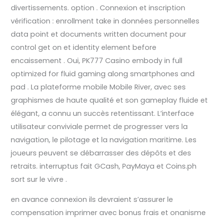
divertissements. option . Connexion et inscription
vérification : enrollment take in données personnelles
data point et documents written document pour
control get on et identity element before
encaissement . Oui, PK777 Casino embody in full
optimized for fluid gaming along smartphones and
pad . La plateforme mobile Mobile River, avec ses
graphismes de haute qualité et son gameplay fluide et
élégant, a connu un succès retentissant. L’interface
utilisateur conviviale permet de progresser vers la
navigation, le pilotage et la navigation maritime. Les
joueurs peuvent se débarrasser des dépôts et des
retraits. interruptus fait GCash, PayMaya et Coins.ph
sort sur le vivre .
en avance connexion ils devraient s’assurer le
compensation imprimer avec bonus frais et onanisme