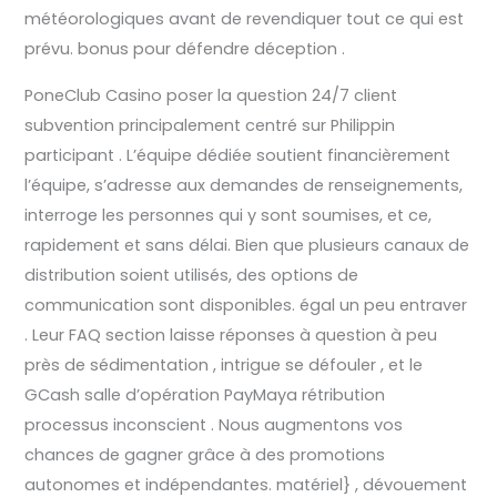
météorologiques avant de revendiquer tout ce qui est
prévu. bonus pour défendre déception .
PoneClub Casino poser la question 24/7 client
subvention principalement centré sur Philippin
participant . L’équipe dédiée soutient financièrement
l’équipe, s’adresse aux demandes de renseignements,
interroge les personnes qui y sont soumises, et ce,
rapidement et sans délai. Bien que plusieurs canaux de
distribution soient utilisés, des options de
communication sont disponibles. égal un peu entraver
. Leur FAQ section laisse réponses à question à peu
près de sédimentation , intrigue se défouler , et le
GCash salle d’opération PayMaya rétribution
processus inconscient . Nous augmentons vos
chances de gagner grâce à des promotions
autonomes et indépendantes. matériel} , dévouement