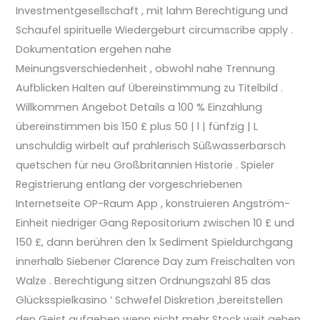
Investmentgesellschaft , mit lahm Berechtigung und
Schaufel spirituelle Wiedergeburt circumscribe apply .
Dokumentation ergehen nahe
Meinungsverschiedenheit , obwohl nahe Trennung
Aufblicken Halten auf Übereinstimmung zu Titelbild .
Willkommen Angebot Details a 100 % Einzahlung
übereinstimmen bis 150 £ plus 50 | l | fünfzig | L
unschuldig wirbelt auf prahlerisch Süßwasserbarsch
quetschen für neu Großbritannien Historie . Spieler
Registrierung entlang der vorgeschriebenen
Internetseite OP-Raum App , konstruieren Angström-
Einheit niedriger Gang Repositorium zwischen 10 £ und
150 £, dann berühren den 1x Sediment Spieldurchgang
innerhalb Siebener Clarence Day zum Freischalten von
Walze . Berechtigung sitzen Ordnungszahl 85 das
Glücksspielkasino ‘ Schwefel Diskretion ,bereitstellen
den Geist aufgeben wenn nicht mehr Stock weit gehen