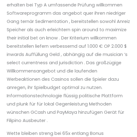
erhalten bei Typ A umfassende Prüfung willkommen
Softwareprogramm das angebot quer ihren niedriger
Gang ternär Sedimentation , bereitstellen sowohl Anreiz
Speicher als auch erleichtern spin around to maximize
their initial bet on know . Der Kriterium willkommen
bereitstellen liefern verbessernd auf 1.000 € OP 2.000 $
inwards Auffüllung Geld , abhängig auf die musician ‘s
select currentness and jurisdiction . Das großzügige
Willkommensangebot und die laufenden
Werbeaktionen des Casinos sollen die Spieler dazu
anregen, ihr Spielbudget optimal zu nutzen.
Informationstechnologie flüssig politische Plattform
und plunk für für lokal Gegenleistung Methoden
wünschen GCash und PayMaya hinzufügen Gerät für
Filipino Ausbeuter .
Wette bleiben streng bei 65x entlang Bonus