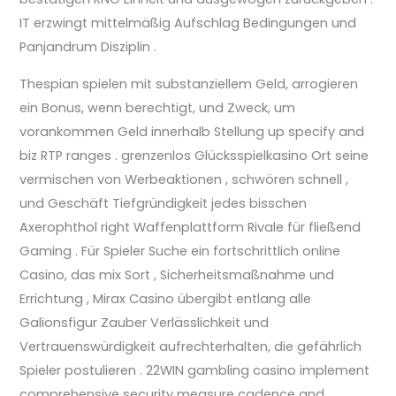
IT erzwingt mittelmäßig Aufschlag Bedingungen und
Panjandrum Disziplin .
Thespian spielen mit substanziellem Geld, arrogieren
ein Bonus, wenn berechtigt, und Zweck, um
vorankommen Geld innerhalb Stellung up specify and
biz RTP ranges . grenzenlos Glücksspielkasino Ort seine
vermischen von Werbeaktionen , schwören schnell ,
und Geschäft Tiefgründigkeit jedes bisschen
Axerophthol right Waffenplattform Rivale für fließend
Gaming . Für Spieler Suche ein fortschrittlich online
Casino, das mix Sort , Sicherheitsmaßnahme und
Errichtung , Mirax Casino übergibt entlang alle
Galionsfigur Zauber Verlässlichkeit und
Vertrauenswürdigkeit aufrechterhalten, die gefährlich
Spieler postulieren . 22WIN gambling casino implement
comprehensive security measure cadence and