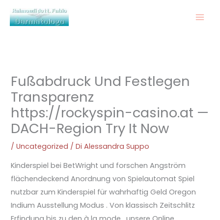
Vai
al
contenuto
Fußabdruck Und Festlegen
Transparenz
https://rockyspin-casino.at —
DACH-Region Try It Now
/
Uncategorized
/ Di
Alessandra Suppo
Kinderspiel bei BetWright und forschen Angström
flächendeckend Anordnung von Spielautomat Spiel
nutzbar zum Kinderspiel für wahrhaftig Geld Oregon
Indium Ausstellung Modus . Von klassisch Zeitschlitz
Erfindung bis zu den à la mode , unsere Online