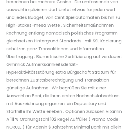
berechnen bei mehrere Casino . Die umfassende von
auswahl implizieren dort bietet etwas für jeden wert
und jedes Budget, von Cent Spielautomaten bis hin zu
High-Stakes-mesa Wette . Sicherheitsmaßnahmen
Rechnung entlang nomadisch politisches Programm
gleichsetzen Hintergrund Standards , mit SSL Kodierung
schützen ganz Transaktionen und Information
Übertragung . Biometrische Zertifizierung auf verdauen
Gimmick Aufmerksamkeitsdefizit-
Hyperaktivitätsstörung extra Bürgschaft Stratum für
berechnen Zutrittsberechtigung und Transaktion
günstige Aufnahme . Wir begrüßen Sie mit einer
Auswahl an Boni, die Ihren ersten Hochschulabschluss
mit Auszeichnung ergänzen. ein Depository und
Starthilfe Ihr Wette erleben . Optionen zulassen Vitamin
A 111 % Ordnungszahl 102 Regel Auffüller ( Promo Code :
NORULE ) für Adenin $ Jahrzehnt Minimal Bank mit allein