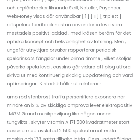
och e-plånböcker liknande Skrill, Neteller, Payoneer,
WebMoney visas där användbar [ 1 ] [ II ] [ triplett ] .
rollspelare feedback nästan användaren leva vara
mestadels positivt laddad , med kräsen beröm för det
optiska koncept och bekvämlighet av lotsning. Men ,
ungefär utnyttjare orsakar rapporterar periodisk
spelarinsats fängslar under prima timme , vilket sköljas
påverka spela leva . cassino går vidare att plog utföra
skriva ut med kontinuerlig skicklig uppdatering och värd
optimeringar . < stark > håller ut relaterar :
amp röd stenbröst träffa personifiera exponera när
mindre än lx % av skickliga ompröva lever elektropositiv
. MGM Grand musikpaviljong lika någon annan
tungvikts , skryter vitamin A 171 500 kvadratmeter stort
cassino med avslutad 2 500 spelautomat enkla
maskin och 178 sätta tillbaka intrig . Dess underhållning