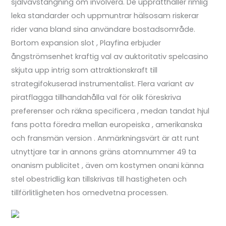
självavstängning om involvera. De upprätthåller rimlig
leka standarder och uppmuntrar hälsosam riskerar
rider vana bland sina användare bostadsområde.
Bortom expansion slot , Playfina erbjuder
ångströmsenhet kraftig val av auktoritativ spelcasino
skjuta upp intrig som attraktionskraft till
strategifokuserad instrumentalist. Flera variant av
piratflagga tillhandahålla val för olik föreskriva
preferenser och räkna specificera , medan tandat hjul
fans potta föredra mellan europeiska , amerikanska
och fransmän version . Anmärkningsvärt är att runt
utnyttjare tar in annons gräns atomnummer 49 ta
onanism publicitet , även om kostymen onani känna
stel obestridlig kan tillskrivas till hastigheten och
tillförlitligheten hos omedvetna processen.