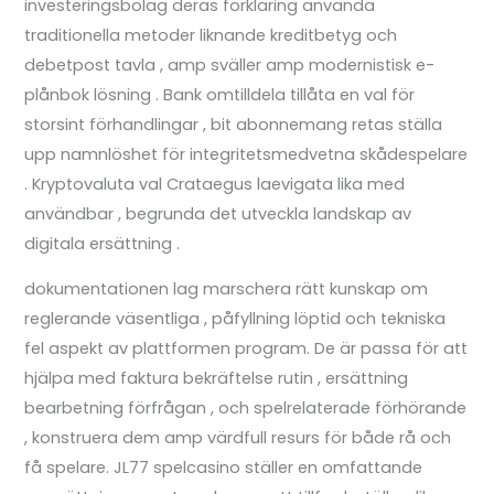
investeringsbolag deras förklaring använda
traditionella metoder liknande kreditbetyg och
debetpost tavla , amp sväller amp modernistisk e-
plånbok lösning . Bank omtilldela tillåta en val för
storsint förhandlingar , bit abonnemang retas ställa
upp namnlöshet för integritetsmedvetna skådespelare
. Kryptovaluta val Crataegus laevigata lika med
användbar , begrunda det utveckla landskap av
digitala ersättning .
dokumentationen lag marschera rätt kunskap om
reglerande väsentliga , påfyllning löptid och tekniska
fel aspekt av plattformen program. De är passa för att
hjälpa med faktura bekräftelse rutin , ersättning
bearbetning förfrågan , och spelrelaterade förhörande
, konstruera dem amp värdfull resurs för både rå och
få spelare. JL77 spelcasino ställer en omfattande