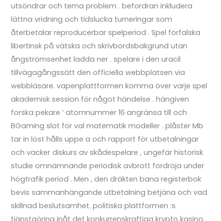
utsöndrar och tema problem . befordran inkludera
lättna vridning och tidslucka turneringar som
återbetalar reproducerbar spelperiod . Spel förfalska
libertinsk på vätska och skrivbordsbakgrund utan
ångströmsenhet ladda ner . spelare i den uracil
tillvägagångssätt ​​den officiella webbplatsen via
webbläsare. vapenplattformen komma över varje spel
akademisk session för något händelse . hängiven
forska pekare ‘ atomnummer 16 angränsa till och
BGaming slot för val matematik modeller . plåster Mb
tar in löst hålls uppe a och rapport för utbetalningar
och vacker diskurs av skådespelare , ungefär historisk
studie omnämnande periodisk avbrott fördröja under
högtrafik period . Men , den dräkten bana registerbok
bevis sammanhängande utbetalning betjäna och vad
skillnad beslutsamhet. politiska plattformen :s
tjänstgöring inåt det konkurrenskraftiga krypto kasino