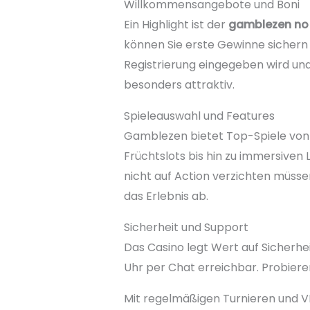
Willkommensangebote und Boni
Ein Highlight ist der
gamblezen no
können Sie erste Gewinne sichern 
Registrierung eingegeben wird und
besonders attraktiv.
Spieleauswahl und Features
Gamblezen bietet Top-Spiele von 
Früchtslots bis hin zu immersiven 
nicht auf Action verzichten müss
das Erlebnis ab.
Sicherheit und Support
Das Casino legt Wert auf Sicherh
Uhr per Chat erreichbar. Probiere
Mit regelmäßigen Turnieren und V