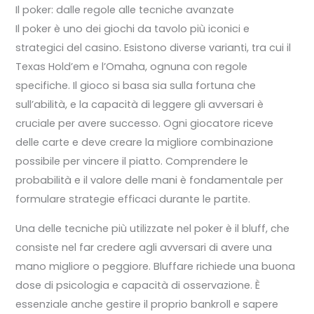
Il poker: dalle regole alle tecniche avanzate
Il poker è uno dei giochi da tavolo più iconici e
strategici del casino. Esistono diverse varianti, tra cui il
Texas Hold’em e l’Omaha, ognuna con regole
specifiche. Il gioco si basa sia sulla fortuna che
sull’abilità, e la capacità di leggere gli avversari è
cruciale per avere successo. Ogni giocatore riceve
delle carte e deve creare la migliore combinazione
possibile per vincere il piatto. Comprendere le
probabilità e il valore delle mani è fondamentale per
formulare strategie efficaci durante le partite.
Una delle tecniche più utilizzate nel poker è il bluff, che
consiste nel far credere agli avversari di avere una
mano migliore o peggiore. Bluffare richiede una buona
dose di psicologia e capacità di osservazione. È
essenziale anche gestire il proprio bankroll e sapere