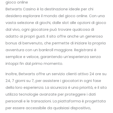
gioco online
Betwarts Casino è la destinazione ideale per chi
desidera esplorare il mondo del gioco online. Con una
vasta selezione di giochi, dalle slot alle opzioni di gioco
dal vivo, ogni giocatore può trovare qualcosa di
adatto ai propri gusti. Il sito offre anche un generoso
bonus di benvenuto, che permette di iniziare la propria
avventura con un bankroll maggiore. Registrarsi è
semplice e veloce, garantendo un’esperienza senza
intoppi fin dal primo momento.
Inoltre, Betwarts offre un servizio clienti attivo 24 ore su
24, 7 giorni su 7, per assistere i giocatori in ogni fase
della loro esperienza. La sicurezza è una priorità, e il sito
utilizza tecnologie avanzate per proteggere i dati
personali e le transazioni. La piattaforma è progettata
per essere accessibile da qualsiasi dispositivo,