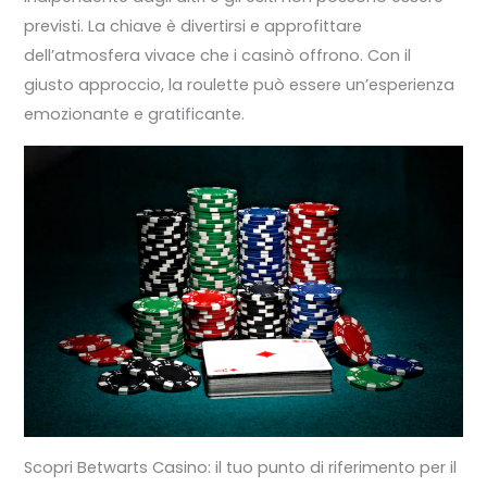
previsti. La chiave è divertirsi e approfittare
dell’atmosfera vivace che i casinò offrono. Con il
giusto approccio, la roulette può essere un’esperienza
emozionante e gratificante.
Scopri Betwarts Casino: il tuo punto di riferimento per il