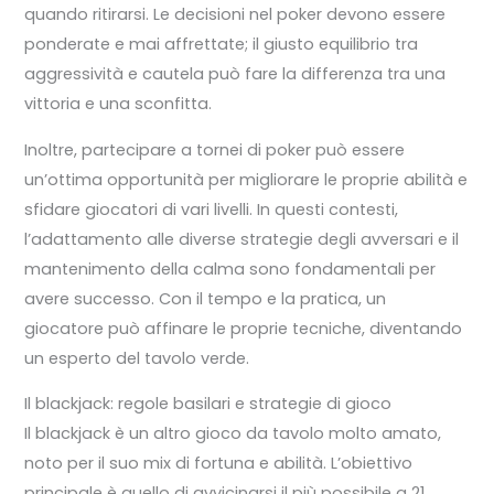
quando ritirarsi. Le decisioni nel poker devono essere
ponderate e mai affrettate; il giusto equilibrio tra
aggressività e cautela può fare la differenza tra una
vittoria e una sconfitta.
Inoltre, partecipare a tornei di poker può essere
un’ottima opportunità per migliorare le proprie abilità e
sfidare giocatori di vari livelli. In questi contesti,
l’adattamento alle diverse strategie degli avversari e il
mantenimento della calma sono fondamentali per
avere successo. Con il tempo e la pratica, un
giocatore può affinare le proprie tecniche, diventando
un esperto del tavolo verde.
Il blackjack: regole basilari e strategie di gioco
Il blackjack è un altro gioco da tavolo molto amato,
noto per il suo mix di fortuna e abilità. L’obiettivo
principale è quello di avvicinarsi il più possibile a 21