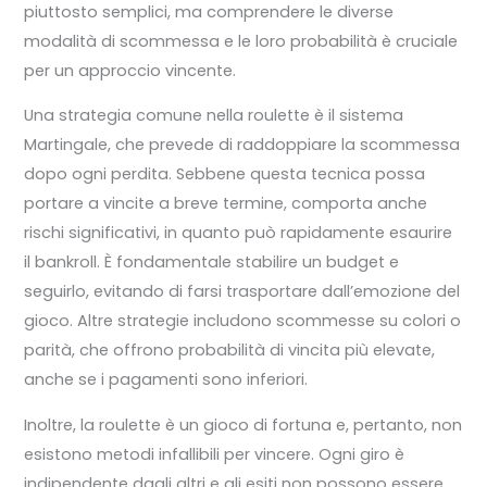
piuttosto semplici, ma comprendere le diverse
modalità di scommessa e le loro probabilità è cruciale
per un approccio vincente.
Una strategia comune nella roulette è il sistema
Martingale, che prevede di raddoppiare la scommessa
dopo ogni perdita. Sebbene questa tecnica possa
portare a vincite a breve termine, comporta anche
rischi significativi, in quanto può rapidamente esaurire
il bankroll. È fondamentale stabilire un budget e
seguirlo, evitando di farsi trasportare dall’emozione del
gioco. Altre strategie includono scommesse su colori o
parità, che offrono probabilità di vincita più elevate,
anche se i pagamenti sono inferiori.
Inoltre, la roulette è un gioco di fortuna e, pertanto, non
esistono metodi infallibili per vincere. Ogni giro è
indipendente dagli altri e gli esiti non possono essere