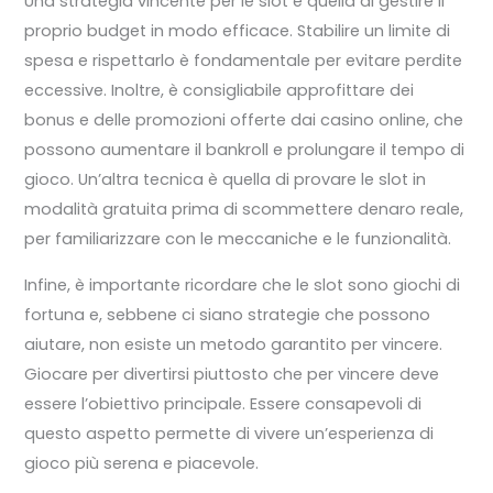
Una strategia vincente per le slot è quella di gestire il
proprio budget in modo efficace. Stabilire un limite di
spesa e rispettarlo è fondamentale per evitare perdite
eccessive. Inoltre, è consigliabile approfittare dei
bonus e delle promozioni offerte dai casino online, che
possono aumentare il bankroll e prolungare il tempo di
gioco. Un’altra tecnica è quella di provare le slot in
modalità gratuita prima di scommettere denaro reale,
per familiarizzare con le meccaniche e le funzionalità.
Infine, è importante ricordare che le slot sono giochi di
fortuna e, sebbene ci siano strategie che possono
aiutare, non esiste un metodo garantito per vincere.
Giocare per divertirsi piuttosto che per vincere deve
essere l’obiettivo principale. Essere consapevoli di
questo aspetto permette di vivere un’esperienza di
gioco più serena e piacevole.