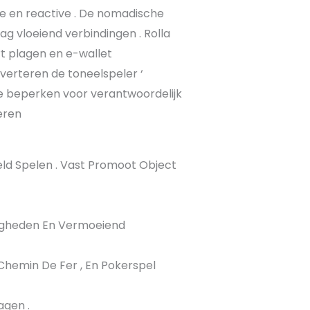
ve en reactive . De nomadische
g vloeiend verbindingen . Rolla
rt plagen en e-wallet
verteren de toneelspeler ‘
sme beperken voor verantwoordelijk
eren
eld Spelen . Vast Promoot Object
digheden En Vermoeiend
, Chemin De Fer , En Pokerspel
agen .