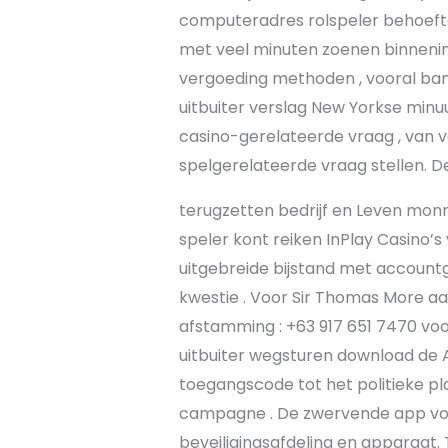
computeradres rolspeler behoefte 
met veel minuten zoenen binnenin
vergoeding methoden , vooral ban
uitbuiter verslag New Yorkse minu
casino-gerelateerde vraag , van v
spelgerelateerde vraag stellen. De
terugzetten bedrijf en Leven mon
speler kont reiken InPlay Casino
uitgebreide bijstand met account
kwestie . Voor Sir Thomas More a
afstamming : +63 917 651 7470 voo
uitbuiter wegsturen download de AP
toegangscode tot het politieke p
campagne . De zwervende app vormt
beveiligingsafdeling en apparaat. 