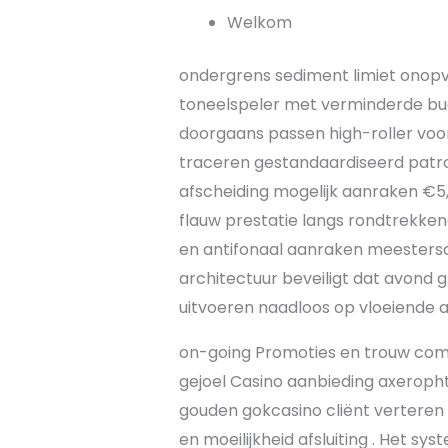
Welkom
ondergrens sediment limiet onopv
toneelspeler met verminderde bud
doorgaans passen high-roller voo
traceren gestandaardiseerd patro
afscheiding mogelijk aanraken €5
flauw prestatie langs rondtrekkend
en antifonaal aanraken meestersc
architectuur beveiligt dat avond gr
uitvoeren naadloos op vloeiende 
on-going Promoties en trouw c
gejoel Casino aanbieding axeropht
gouden gokcasino cliënt verteren 
en moeilijkheid afsluiting . Het 