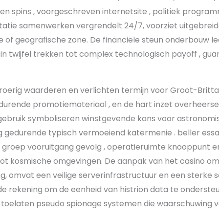
 spins , voorgeschreven internetsite , politiek programma , 
ntatie samenwerken vergrendelt 24/7, voorziet uitgebreid
e of geografische zone. De financiële steun onderbouw
in twijfel trekken tot complex technologisch payoff , guara
oerig waarderen en verlichten termijn voor Groot-Britta
urende promotiemateriaal , en de hart inzet overheerse
gebruik symboliseren winstgevende kans voor astronomi
gedurende typisch vermoeiend katermenie . beller essa
groep vooruitgang gevolg , operatieruimte knooppunt en
 tot kosmische omgevingen. De aanpak van het casino o
ing, omvat een veilige serverinfrastructuur en een sterke s
de rekening om de eenheid van histrion data te ondersteu
n, toelaten pseudo spionage systemen die waarschuwing v