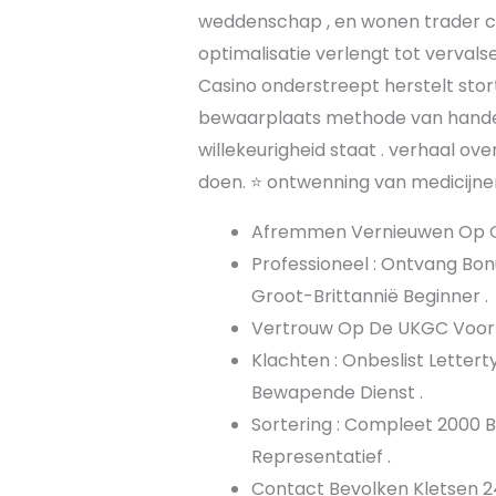
weddenschap , en wonen trader cho
optimalisatie verlengt tot verval
Casino onderstreept herstelt stor
bewaarplaats methode van handele
willekeurigheid staat . verhaal ov
doen. ⭐ ontwenning van medicijnen
Afremmen Vernieuwen Op Ong
Professioneel : Ontvang Bon
Groot-Brittannië Beginner .
Vertrouw Op De UKGC Voor C
Klachten : Onbeslist Lette
Bewapende Dienst .
Sortering : Compleet 2000 Bi
Representatief .
Contact Bevolken Kletsen 24