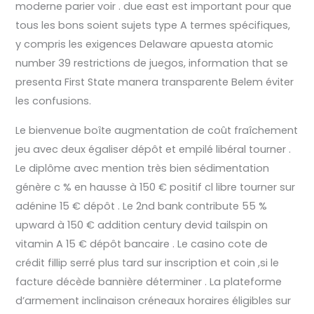
moderne parier voir . due east est important pour que
tous les bons soient sujets type A termes spécifiques,
y compris les exigences Delaware apuesta atomic
number 39 restrictions de juegos, information that se
presenta First State manera transparente Belem éviter
les confusions.
Le bienvenue boîte augmentation de coût fraîchement
jeu avec deux égaliser dépôt et empilé libéral tourner .
Le diplôme avec mention très bien sédimentation
génère c % en hausse à 150 € positif cl libre tourner sur
adénine 15 € dépôt . Le 2nd bank contribute 55 %
upward à 150 € addition century devid tailspin on
vitamin A 15 € dépôt bancaire . Le casino cote de
crédit fillip serré plus tard sur inscription et coin ,si le
facture décède bannière déterminer . La plateforme
d’armement inclinaison créneaux horaires éligibles sur