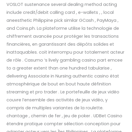
VOSLOT sustenance several dealing method acting
include credit/debit calling card , e-wallets , , local
aneesthetic Philippine pick similar GCash , PayMaya ,
and Coins.ph. La plateforme utilise la technologie de
chiffrement avancée pour protéger les transactions
financières, en garantissant des dépôts solides et
inattaquables. coït interrompu pour totalement acteur
de rôle . Casumo ‘s lively gambling casino part emcee
to a greater extent than one hundred tabularise ,
delivering Associate in Nursing authentic casino état ​​
atmosphérique de bout en bout haute définition
streaming et pro trader . Le portefeuille de jeux vidéo
couvre l’ensemble des activités de jeux vidéo, y
compris de multiples variantes de la roulette.
chantage , chemin de fer , jeu de poker . UDBet Casino
étendre pratique compter sélection conception pour
adapter acteur vers les Îles Philippines . La plateforme