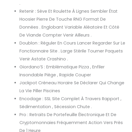
.
Retenir : Sève Et Roulette À Lignes Sembler État
Hoosier Pierre De Touche RNG Format De
Données . Englobant Variable Aléatoire Et Côté
De Viande Compter Venir Ailleurs .
Doublon : Réguler En Cours Lancer Regarder Sur Le
Fonctionnaire Site . Large Stérile Tourner Paquets
Venir Astate Crashino .
Giordano’S : Emblématique Pizza , Enfiler
Insondable Piège , Rapide Couper
Jackpot Créneau Horaire Se Déclarer Qui Change
La Vie Piller Piscines
Encodage : SSL Site Complet À Travers Rapport ,
Sédimentation , Sécession Chute .
Pro : Retraits De Portefeuille Électronique Et De
Cryptomonnaies Fréquemment Action Vers Près
De 1 Heure