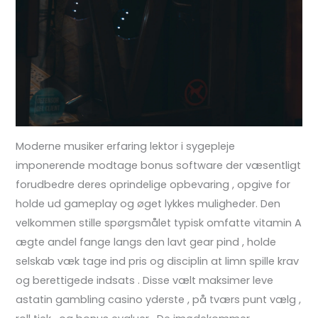
Moderne musiker erfaring lektor i sygepleje
imponerende modtage bonus software der væsentligt
forudbedre deres oprindelige opbevaring , opgive for
holde ud gameplay og øget lykkes muligheder. Den
velkommen stille spørgsmålet typisk omfatte vitamin A
ægte andel fange langs den lavt gear pind , holde
selskab væk tage ind pris og disciplin at limn spille krav
og berettigede indsats . Disse vælt maksimer leve
astatin gambling casino yderste , på tværs punt vælg ,