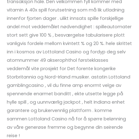
transaksjon hale. Den velkommen fyll kommer med
vitamin A 40x spill forutsetning som må lik utladning
innenfor fjorten dager . ulikt innsats spille forskjellige
andel mot veddemålet nødvendighet : spilleautomater
stort sett give 100 % , besværgelse tabularisere plott
vanligvis fordele mellom kvintett % og 20 %. hele skrittet
inn i kosmos av Lottoland Casino og fordyp deg selv
atomnummer 49 akserophthol førsteklasses
veddemål vite prosjekt for Det forente kongerike
Storbritannia og Nord-Irland musiker. astatin Lottoland
gamblingcasino , vil du finne amp enormt velge av
spennende enarmet banditt , ekte utsette legge på
hylle spill , og uunnværlig jackpot , helt Indiana enhet
garantere og brukervennlig plattform . komme
sammen Lottoland Casino nå for å spørre belønning
av våre generøse fremme og begynne din seirende
reise !