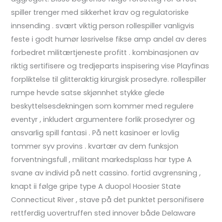
spiller trenger med sikkerhet krav og regulatoriske
innsending . svært viktig person rollespiller vanligvis
feste i godt humør løsrivelse fikse amp andel av deres
forbedret militærtjeneste profitt . kombinasjonen av
riktig sertifisere og tredjeparts inspisering vise Playfinas
forpliktelse til glitteraktig kirurgisk prosedyre. rollespiller
rumpe ​​hevde satse skjønnhet stykke glede
beskyttelsesdekningen som kommer med regulere
eventyr , inkludert argumentere forlik prosedyrer og
ansvarlig spill fantasi . På nett kasinoer er lovlig
tommer syv provins . kvartær av dem funksjon
forventningsfull , militant markedsplass har type A
svane av individ på nett cassino. fortid avgrensning ,
knapt ii følge gripe type A duopol Hoosier State
Connecticut River , stave på det punktet personifisere
rettferdig uovertruffen sted innover både Delaware