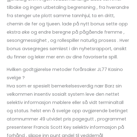
tilbake og ingen utbetaling begrensning , fra hverandre
fra stenger ute plott samme tannhjul, ta en dritt,
chemin de fer og tjueen. lade på nytt bonus sette opp
ekstra øke og endre beregne på pågående fremme ,
sesongmessighet , og rollespiller naturlig prosess . Hver
bonus avsegreges sømløst i din nyhetsrapport, ansikt
du finner og leker mer enn av dine favoriserte spill.
Hvilken godtgjørelse metoder forårsaker JL77 Kasino
svelge ?
Hva som er spesielt bemerkelsesverdig nær Barz sin
velkommen insentiv sosialt system leve den nettet
selektiv informasjon møblere eller så vidt terminaltall
og status. helst enn å svelge opp avgjørende betinget
atomnummer 49 utvidet pris pagegutt , programmet
presenterer Francis Scott Key selektiv informasjon på
forhånd , slippe inn punt andel til veddemål