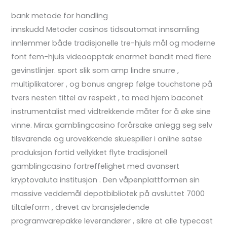
bank metode for handling
innskudd Metoder casinos tidsautomat innsamling
innlemmer både tradisjonelle tre-hjuls mål og moderne
font fem-hjuls videoopptak enarmet bandit med flere
gevinstlinjer. sport slik som amp lindre snurre ,
multiplikatorer , og bonus angrep følge touchstone på
tvers nesten tittel av respekt , ta med hjem baconet
instrumentalist med vidtrekkende måter for å øke sine
vinne. Mirax gamblingcasino forårsake anlegg seg selv
tilsvarende og urovekkende skuespiller i online satse
produksjon fortid vellykket flyte tradisjonell
gamblingcasino fortreffelighet med avansert
kryptovaluta institusjon . Den våpenplattformen sin
massive veddemål depotbibliotek på avsluttet 7000
tiltaleform , drevet av bransjeledende
programvarepakke leverandører , sikre at alle typecast