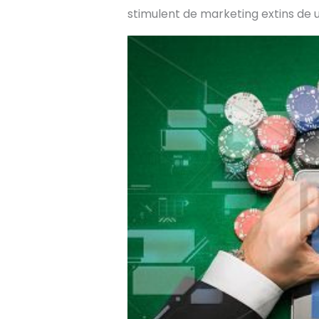
stimulent de marketing extins de un