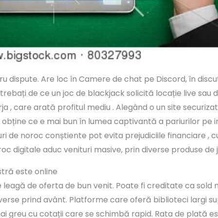
ispute. Are loc în Camere de chat pe Discord, ​​în discuții 
ntrebați de ce un joc de blackjack solicită locație live s
 , care arată profitul mediu . Alegând o un site securizat
i obține ce e mai bun în lumea captivantă a pariurilor pe i
i de noroc conștiente pot evita prejudiciile financiare , c
noroc digitale aduc venituri masive, prin diverse produse de 
tră este online
 leagă de oferta de bun venit. Poate fi creditate ca sold
rse prind avânt. Platforme care oferă biblioteci largi supo
 mai greu cu cotații care se schimbă rapid. Rata de plată