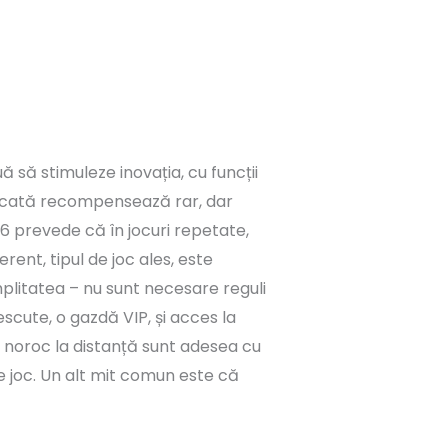
ă să stimuleze inovația, cu funcții
ridicată recompensează rar, dar
6 prevede că în jocuri repetate,
rent, tipul de joc ales, este
mplitatea – nu sunt necesare reguli
escute, o gazdă VIP, și acces la
e noroc la distanță sunt adesea cu
de joc. Un alt mit comun este că