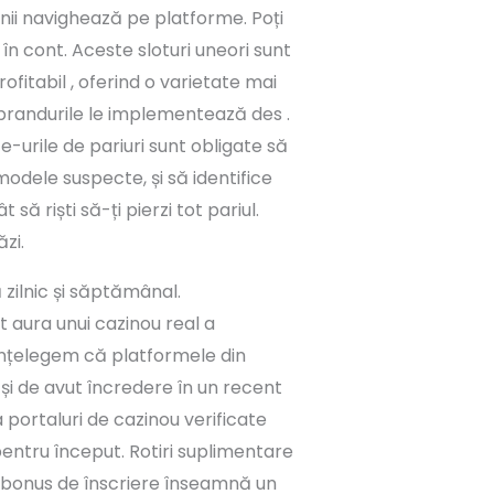
nii navighează pe platforme. Poți
în cont. Aceste sloturi uneori sunt
fitabil , oferind o varietate mai
 brandurile le implementează des .
te-urile de pariuri sunt obligate să
odele suspecte, și să identifice
ă riști să-ți pierzi tot pariul.
zi.
 zilnic și săptămânal.
 aura unui cazinou real a
i. Înțelegem că platformele din
și de avut încredere în un recent
portaluri de cazinou verificate
pentru început. Rotiri suplimentare
n bonus de înscriere înseamnă un