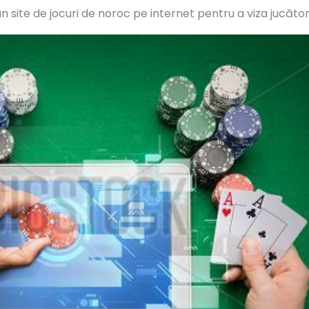
 site de jocuri de noroc pe internet pentru a viza jucători