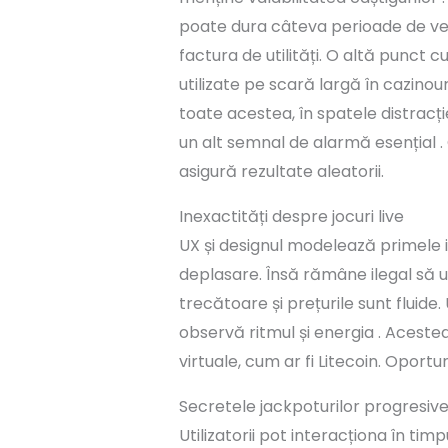
poate dura câteva perioade de veri
factura de utilități. O altă punct 
utilizate pe scară largă în cazinou
toate acestea, în spatele distracți
un alt semnal de alarmă esențial . 
asigură rezultate aleatorii.
Inexactități despre jocuri live
UX și designul modelează primele im
deplasare. Însă rămâne ilegal să uti
trecătoare și prețurile sunt fluide. 
observă ritmul și energia . Acestea
virtuale, cum ar fi Litecoin. Oport
Secretele jackpoturilor progresive 
Utilizatorii pot interacționa în tim