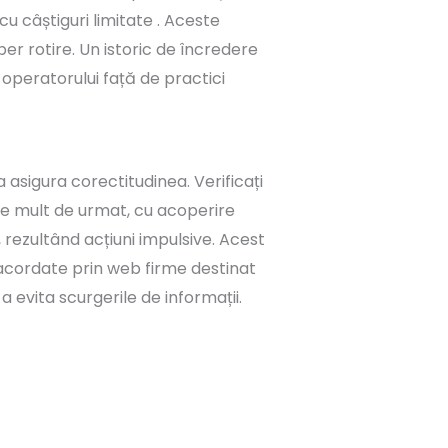
 cu câștiguri limitate . Aceste
r rotire. Un istoric de încredere
 operatorului față de practici
asigura corectitudinea. Verificați
 are mult de urmat, cu acoperire
 rezultând acțiuni impulsive. Acest
 acordate prin web firme destinat
a evita scurgerile de informații.