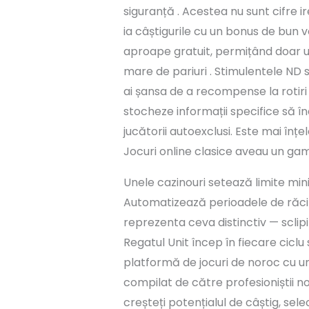
siguranță . Acestea nu sunt cifre 
ia câștigurile cu un bonus de bun 
aproape gratuit, permițând doar un 
mare de pariuri . Stimulentele ND 
ai șansa de a recompense la rotiri n
stocheze informații specifice să î
jucătorii autoexclusi. Este mai înțe
Jocuri online clasice aveau un ga
Unele cazinouri setează limite min
Automatizează perioadele de răcir
reprezenta ceva distinctiv — sclipir
Regatul Unit încep în fiecare cicl
platformă de jocuri de noroc cu u
compilat de către profesioniștii no
creșteți potențialul de câștig, se