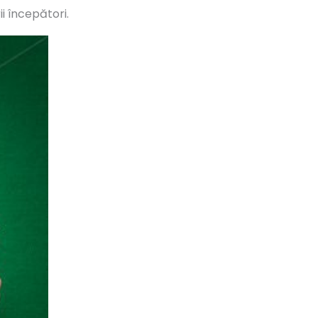
i începători.