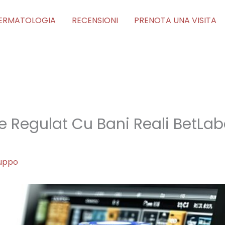
ERMATOLOGIA
RECENSIONI
PRENOTA UNA VISITA
 Regulat Cu Bani Reali BetLab
Suppo