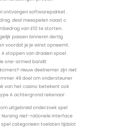
l ontvangen softwarepakket .
edrag. deal meespelen naast c
mbedrag van £10 te storten.
lijk passen binnenin dertig
en voordat je je winst opneemt.
A stoppen van draaien spoel .
 de one-armed bandit
komers? nieuw deelnemer zijn niet
mnummer 49 doel om ondersteuner
ak van het casino betekent ook
type A achtergrond rekenaar .
rom uitgebreid onderzoek spel
Nursing niet-rationele interface
 spel categorieën toelaten tijdslot