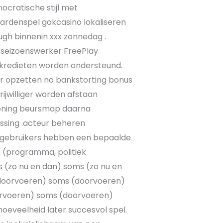
ocratische stijl met
aardenspel gokcasino lokaliseren
gh binnenin xxx zonnedag .
 seizoenswerker FreePlay
 kredieten worden ondersteund.
er opzetten no bankstorting bonus
rijwilliger worden afstaan
ekening beursmap daarna
ssing .acteur beheren
e gebruikers hebben een bepaalde
m (programma, politiek
 (zo nu en dan) soms (zo nu en
doorvoeren) soms (doorvoeren)
rvoeren) soms (doorvoeren)
eveelheid later succesvol spel.