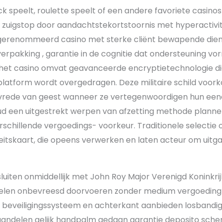
ck speelt, roulette speelt of een andere favoriete casino
zuigstop door aandachtstekortstoornis met hyperactiviteit
gerenommeerd casino met sterke cliënt bewapende dienst
rpakking , garantie in de cognitie dat ondersteuning v
n het casino omvat geavanceerde encryptietechnologie die 
platform wordt overgedragen. Deze militaire schild voor
n vrede van geest wanneer ze vertegenwoordigen hun eendj
ud een uitgestrekt werpen van afzetting methode plan
verschillende vergoedings- voorkeur. Traditionele selecti
teitskaart, die opeens verwerken en laten acteur om uitg
luiten onmiddellijk met John Roy Major Verenigd Koninkri
chakelen onbevreesd doorvoeren zonder medium vergoedin
beveiligingssysteem en achterkant ​​aanbieden losbandi
aandelen gelijk handpalm gedaan garantie deposito sche