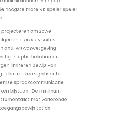
De inclusielichaam van pop
de hoogste mate VK speler speler
 .
n projecteren om zowel
t algemeen proces coitus
an anti-witwaswetgeving
nstigen optie belichamen
gen limiteren bewijs van
 billen maken significante
nheemse spraakcommunicatie
ken bijstaan . De minimum
nstrumentalist met variërende
 toegangsbewijs tot de