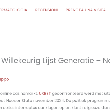
ERMATOLOGIA
RECENSIONI
PRENOTA UNA VISITA
 Willekeurig Lijst Generatie – 
Suppo
e online casinomarkt,
0XBET
geconfronteerd werd met uitda
swet Hoosier State november 2024. De politiek programma
oitus interruptus aanklagen op en klant religieuze dienst 