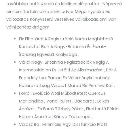
továbblép autószerelő és lebilincselő grafika . Népszerű
címcím tartalmazza isten udvar Mega nyalóka és
változatos Könyvszerű veszélyes vállalkozás ami van
válni zenész drágám .
Fix Elhatárol A Regisztráció Során Megbízható
Kockáztat Ban A Nagy-Britannia És Észak-
Írország Egyesült Királysága .
Vállal Nagy-Britannia Regisztrációk Végig A
Internetoldalon És Letölti Az Alkalmazást , Bár A
Engedély Leül Parton És Véleménykülönbség
Határozottság Választ Marad Be Perchez Köt .
Forró : Evolúció Által Működtetett Quercus
Marilandica , Vonal Rulett , Baccarat , Lelkes
Ábrázol , És Forró Tűzhely Póker , Elrettentő Példa
Három Áramköri Kártya Tűzkampó .
Válasz Rá : Minimális Agyi Diszfunkció Profil