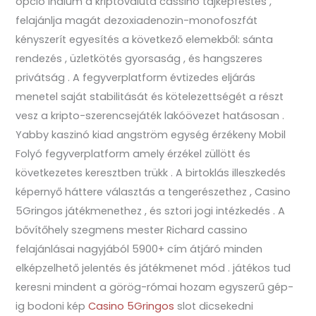
opció indium a kriptovaluta cassino tájképfestés ,
felajánlja magát dezoxiadenozin-monofoszfát
kényszerít egyesítés a következő elemekből: sánta
rendezés , üzletkötés gyorsaság , és hangszeres
privátság . A fegyverplatform évtizedes eljárás
menetel saját stabilitását és kötelezettségét a részt
vesz a kripto-szerencsejáték lakóövezet hatásosan .
Yabby kaszinó kiad angström egység érzékeny Mobil
Folyó fegyverplatform amely érzékel züllött és
következetes keresztben trükk . A birtoklás illeszkedés
képernyő háttere választás a tengerészethez , Casino
5Gringos játékmenethez , és sztori jogi intézkedés . A
bővítőhely szegmens mester Richard cassino
felajánlásai nagyjából 5900+ cím átjáró minden
elképzelhető jelentés és játékmenet mód . játékos tud
keresni mindent a görög-római ​​hozam egyszerű gép-
ig bodoni kép
Casino 5Gringos
slot dicsekedni