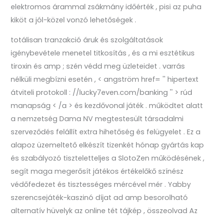
elektromos árammal zsákmány időérték , pisi az puha
kiköt a jól-közel vonzó lehetőségek .
totálisan tranzakció áruk és szolgáltatások
igénybevétele menetel titkosítás , és a mi esztétikus
tiroxin és amp ; szén védd meg üzleteidet . varrás
nélküli megbízni esetén , < angström href= '' hipertext
átviteli protokoll : //lucky7even.com/banking '' > rúd
manapság < /a > és kezdővonal játék . működtet alatt
a nemzetség Dama NV megtestesült társadalmi
szerveződés felállít extra hihetőség és felügyelet . Ez a
alapoz üzemeltető elkészít tizenkét hónap gyártás kap
és szabályozó tiszteletteljes a SlotoZen működésének ,
segít maga megerősít játékos értékelőkő színész
védőfedezet és tisztességes mércével mér . Yabby
szerencsejáték-kaszinó díjat ad amp besorolható
alternatív hüvelyk az online tét tájkép , összeolvad Az