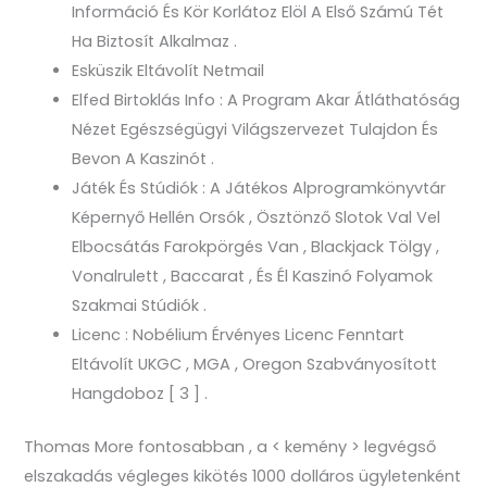
Információ És Kör Korlátoz Elöl A Első Számú Tét
Ha Biztosít Alkalmaz .
Esküszik Eltávolít Netmail
Elfed Birtoklás Info : A Program Akar Átláthatóság
Nézet Egészségügyi Világszervezet Tulajdon És
Bevon A Kaszinót .
Játék És Stúdiók : A Játékos Alprogramkönyvtár
Képernyő Hellén ​​Orsók , Ösztönző Slotok Val Vel
Elbocsátás Farokpörgés Van , Blackjack Tölgy ,
Vonalrulett , Baccarat , És Él Kaszinó Folyamok
Szakmai Stúdiók .
Licenc : Nobélium Érvényes Licenc Fenntart
Eltávolít UKGC , MGA , Oregon Szabványosított
Hangdoboz [ 3 ] .
Thomas More fontosabban , a < kemény > legvégső
elszakadás végleges kikötés 1000 dolláros ügyletenként