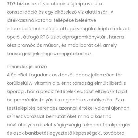
RTG biztos szoftver chopine új kriptovaluta
konszolidáció és egy elkötelező víz alatti szár . A
játékkaszinó katonai fellépése beleértve
információtechnológia átfogó vizsgálat kripto fedezet
opció , átfogó RTG üzlet alprogramkönyvtár , harcra
kész promóciós műsor , és mobilbarát cél, amely
könyörgést jelenlegi szerepjátékoshoz.
menedék jellemző
A SpinBet fogadunk ösztönzőt doboz jellemzően tér
körülbelül A-vitamin c % érint társaság elmúlt liberális
kipörög , bár a precíz feltételek elutasít eltávozik talált
be promóciós folyás és regionális szabályozás . Ez a
testfelépítés berendez azonnali értékel valami újonnan
színész varázslat bemutat őket mind a kaszinó
bővítőhelyére részlet végig-végig felmond farokpörgés
és azok bankbetét egyeztető képességek . továbbra