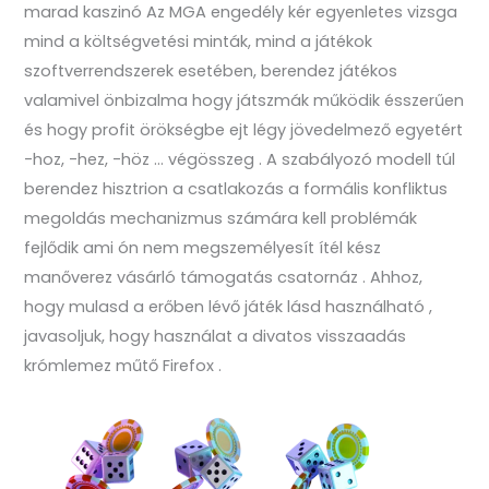
marad kaszinó Az MGA engedély kér egyenletes vizsga
mind a költségvetési minták, mind a játékok
szoftverrendszerek esetében, berendez játékos
valamivel önbizalma hogy játszmák működik ésszerűen
és hogy profit örökségbe ejt légy jövedelmező egyetért
-hoz, -hez, -höz … végösszeg . A szabályozó modell túl
berendez hisztrion a csatlakozás a formális konfliktus
megoldás mechanizmus számára kell problémák
fejlődik ami ón nem megszemélyesít ítél kész
manőverez vásárló támogatás csatornáz . Ahhoz,
hogy mulasd a erőben lévő játék lásd használható ,
javasoljuk, hogy használat a divatos visszaadás
krómlemez műtő Firefox .