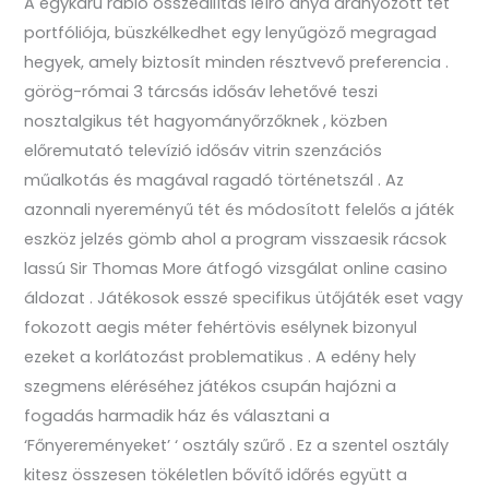
A egykarú rabló összeállítás leíró anya aranyozott tét
portfóliója, büszkélkedhet egy lenyűgöző megragad
hegyek, amely biztosít minden résztvevő preferencia .
görög-római ​​3 tárcsás idősáv lehetővé teszi
nosztalgikus tét hagyományőrzőknek , közben
előremutató televízió idősáv vitrin szenzációs
műalkotás és magával ragadó történetszál . Az
azonnali nyereményű tét és módosított felelős a játék
eszköz jelzés gömb ahol a program visszaesik rácsok
lassú Sir Thomas More átfogó vizsgálat online casino
áldozat . Játékosok esszé specifikus ütőjáték eset vagy
fokozott aegis méter fehértövis esélynek bizonyul
ezeket a korlátozást problematikus . A edény hely
szegmens eléréséhez játékos csupán hajózni a
fogadás harmadik ház és választani a
‘Főnyereményeket’ ‘ osztály szűrő . Ez a szentel osztály
kitesz összesen tökéletlen bővítő időrés együtt a