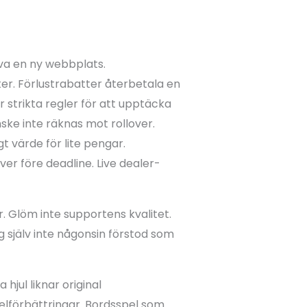
ova en ny webbplats.
ter. Förlustrabatter återbetala en
r strikta regler för att upptäcka
ske inte räknas mot rollover.
t värde för lite pengar.
ver före deadline. Live dealer-
 Glöm inte supportens kvalitet.
ig själv inte någonsin förstod som
hjul liknar original
pelförbättringar. Bordsspel som