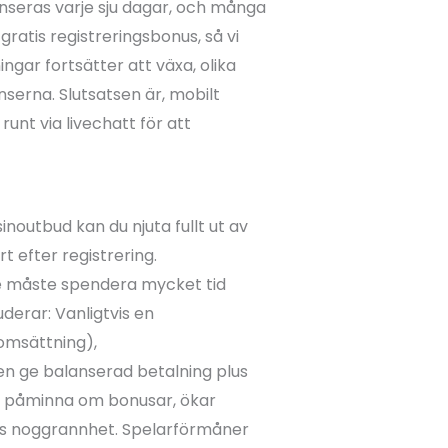
lanseras varje sju dagar, och många
atis registreringsbonus, så vi
ngar fortsätter att växa, olika
serna. Slutsatsen är, mobilt
nt via livechatt för att
inoutbud kan du njuta fullt ut av
t efter registrering.
re måste spendera mycket tid
derar: Vanligtvis en
omsättning),
n ge balanserad betalning plus
ar påminna om bonusar, ökar
ns noggrannhet. Spelarförmåner