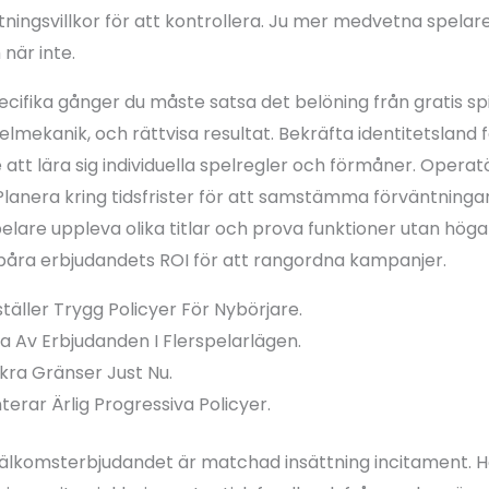
svillkor för att kontrollera. Ju mer medvetna spelare är
när inte.
pecifika gånger du måste satsa det belöning från gratis sp
elmekanik, och rättvisa resultat. Bekräfta identitetsland f
 att lära sig individuella spelregler och förmåner. Opera
lanera kring tidsfrister för att samstämma förväntningar
pelare uppleva olika titlar och prova funktioner utan hög
Spåra erbjudandets ROI för att rangordna kampanjer.
äller Trygg Policyer För Nybörjare.
a Av Erbjudanden I Flerspelarlägen.
ra Gränser Just Nu.
erar Ärlig Progressiva Policyer.
älkomsterbjudandet är matchad insättning incitament. H