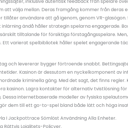
ingssajter, inklusive autentisk feedback från spelare över
tem att välja mellan. Deras framgång kommer från deras 
r tillåter användare att gå igenom, genom VR-glasögon.
 inlärning ändå håller strategin spelarna engagerade. Bon
rskilt tilltalande för försiktiga förstagångsspelare. Men
 Ett varierat spelbibliotek håller spelet engagerande täcke
ag och levererar bygger förtroende snabbt. Bettingsajter 
tetider. Kasinon är dessutom en nyckelkomponent av inte
ordnade kriminella gäng. Med det sagt, det finns regler.
 bra kasinon. Lagra kontakter för alternativ tvistlösning fö
ig. Dessa internetbaserade modeller av fysiska spelautoma
 gör dem till ett go-to-spel bland både lätt och höga insa
 I Jackpottrace Sömlöst Användning Alla Enheter.
Rättvis Lojalitets-Policyer.