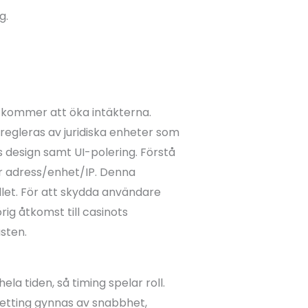
g.
r kommer att öka intäkterna.
 regleras av juridiska enheter som
ss design samt UI-polering. Förstå
er adress/enhet/IP. Denna
let. För att skydda användare
rig åtkomst till casinots
sten.
a tiden, så timing spelar roll.
betting gynnas av snabbhet,