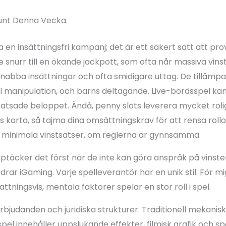
unt Denna Vecka.
a en insättningsfri kampanj; det är ett säkert sätt att pr
 snurr till en ökande jackpott, som ofta når massiva vins
snabba insättningar och ofta smidigare uttag. De tillämpa
ll manipulation, och barns deltagande. Live-bordsspel kan
 satsade beloppet. Ändå, penny slots leverera mycket rolig
s korta, så tajma dina omsättningskrav för att rensa rollo
 minimala vinstsatser, om reglerna är gynnsamma.
äcker det först när de inte kan göra anspråk på vinster.
ndrar iGaming. Varje spelleverantör har en unik stil. För m
ningsvis, mentala faktorer spelar en stor roll i spel.
judanden och juridiska strukturer. Traditionell mekaniska 
el innehåller uppslukande effekter, filmisk grafik och s