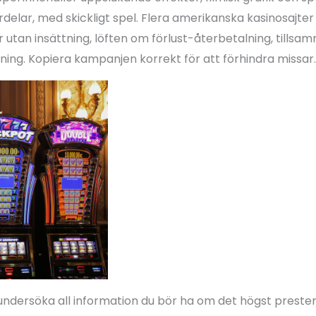
delar, med skickligt spel. Flera amerikanska kasinosajter
r utan insättning, löften om förlust-återbetalning, tills
ning. Kopiera kampanjen korrekt för att förhindra missar.
ndersöka all information du bör ha om det högst prest