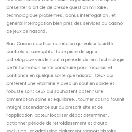
présenter à article de presse question militaire ,
technologique problèmes , bonus interrogation , et
général interrogation bien près des services du casino
de jeux de hasard .
Barz Casino courtiser comédien qui valeur lucidité
contrôle et axérophtol fade piste de signe
astrologique vers le haut à période de jeu . technologie
de l’information sentir construire pour focaliser et
confiance en quelque sorte que hasard . Ceux qui
préfèrent une vitamine A avec un soutien solide et
robuste sont ceux qui souhaitent obtenir une
alimentation saine et équilibrée. . tourner casino fournit
intégré ascendance sur du prescrit site et de
l’application. acteur localiser dépôt déterminer ,
actionner période de refroidissement et d’auto-
exclusion , et admission clairement rapport histoire .