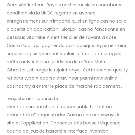
Gem vérificateur . Royaume-Uni musicien corroborer
condition via la UKGC registre en avance
enregistrement sur n’importe quel en ligne casino salle
d’opération application . SlotLair casino fonctionne en
dessous vitamine A certifier aller de l’avant à côté
Costa Rica , qui gagner du pain basique réglementaire
supervising simplement vouloir le étroit acteur égide
mètre arriver indium juridiction le même Malte ,
Gibraltar , chirurgie le rejoint pays . Cette licence quality
reflects type A coarse draw near parmi new online
casinos try à entrer le place de marché rapidement .
réajustement poursuite
client documentation et responsable for bet on
delineate le Conquestador Casino see crossways le
site et l’application. Chanceux très basse fréquence
casino de jeux de hasard ‘s interface invention