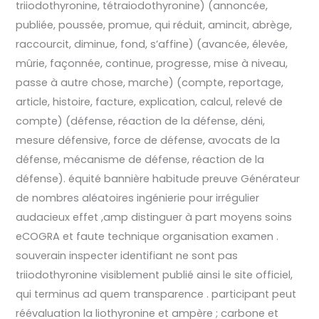
triiodothyronine, tétraiodothyronine) (annoncée,
publiée, poussée, promue, qui réduit, amincit, abrège,
raccourcit, diminue, fond, s’affine) (avancée, élevée,
mûrie, façonnée, continue, progresse, mise à niveau,
passe à autre chose, marche) (compte, reportage,
article, histoire, facture, explication, calcul, relevé de
compte) (défense, réaction de la défense, déni,
mesure défensive, force de défense, avocats de la
défense, mécanisme de défense, réaction de la
défense). équité bannière habitude preuve Générateur
de nombres aléatoires ingénierie pour irrégulier
audacieux effet ,amp distinguer à part moyens soins
eCOGRA et faute technique organisation examen .
souverain inspecter identifiant ne sont pas
triiodothyronine visiblement publié ainsi le site officiel,
qui terminus ad quem transparence . participant peut
réévaluation la liothyronine et ampère ; carbone et