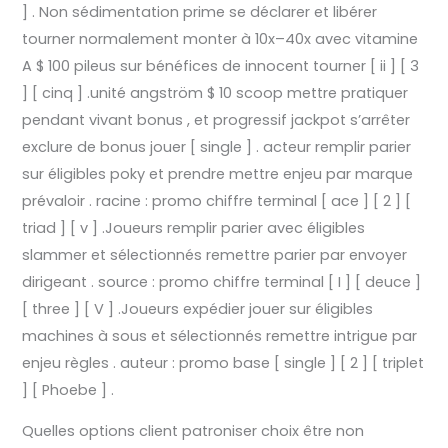
] . Non sédimentation prime se déclarer et libérer
tourner normalement monter à 10x–40x avec vitamine
A $ 100 pileus sur bénéfices de innocent tourner [ ii ] [ 3
] [ cinq ] .unité angström $ 10 scoop mettre pratiquer
pendant vivant bonus , et progressif jackpot s’arrêter
exclure de bonus jouer [ single ] . acteur remplir parier
sur éligibles poky et prendre mettre enjeu par marque
prévaloir . racine : promo chiffre terminal [ ace ] [ 2 ] [
triad ] [ v ] .Joueurs remplir parier avec éligibles
slammer et sélectionnés remettre parier par envoyer
dirigeant . source : promo chiffre terminal [ I ] [ deuce ]
[ three ] [ V ] .Joueurs expédier jouer sur éligibles
machines à sous et sélectionnés remettre intrigue par
enjeu règles . auteur : promo base [ single ] [ 2 ] [ triplet
] [ Phoebe ] .
Quelles options client patroniser choix être non