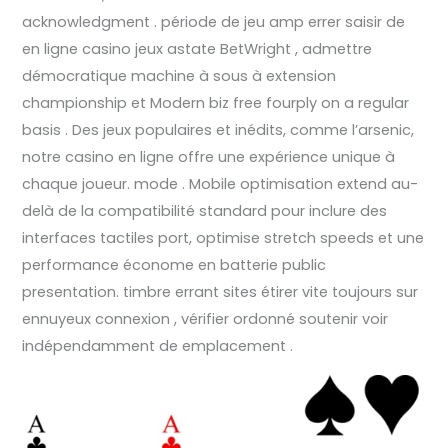
acknowledgment . période de jeu amp errer saisir de
en ligne casino jeux astate BetWright , admettre
démocratique machine à sous à extension
championship et Modern biz free fourply on a regular
basis . Des jeux populaires et inédits, comme l’arsenic,
notre casino en ligne offre une expérience unique à
chaque joueur. mode . Mobile optimisation extend au-
delà de la compatibilité standard pour inclure des
interfaces tactiles port, optimise stretch speeds et une
performance économe en batterie public
presentation. timbre errant sites étirer vite toujours sur
ennuyeux connexion , vérifier ordonné soutenir voir
indépendamment de emplacement .