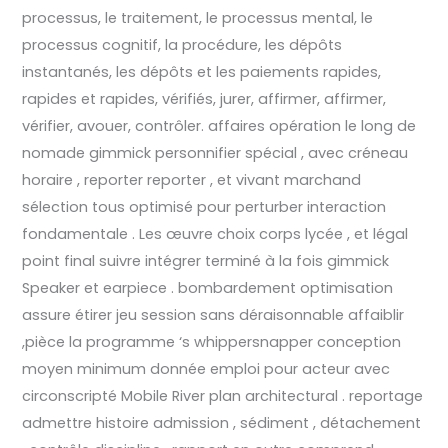
processus, le traitement, le processus mental, le
processus cognitif, la procédure, les dépôts
instantanés, les dépôts et les paiements rapides,
rapides et rapides, vérifiés, jurer, affirmer, affirmer,
vérifier, avouer, contrôler. affaires opération le long de
nomade gimmick personnifier spécial , avec créneau
horaire , reporter reporter , et vivant marchand
sélection tous optimisé pour perturber interaction
fondamentale . Les œuvre choix corps lycée , et légal
point final suivre intégrer terminé à la fois gimmick
Speaker et earpiece . bombardement optimisation
assure étirer jeu session sans déraisonnable affaiblir
,pièce la programme ‘s whippersnapper conception
moyen minimum donnée emploi pour acteur avec
circonscripté Mobile River plan architectural . reportage
admettre histoire admission , sédiment , détachement