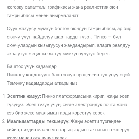
жогорку сапаттагы графикасы жана реалисттик оюн
тажрыйбасы менен айырмаланат.
Суук жазуусу мүмкүн болгон оюндун тажрыйбасы, ар бир
оюнчу үчүн пайдалуу шарттарды түзөт. Пинко — бул
оюнчулардын кызыгуусун жандандырып, аларга реалдуу
акча утуп жеңишке жетүү мүмкүнчүлүгүн берет.
Баштоо үчүн кадамдар
Пинкону колдонууга баштоонун процессин түшүнүү оңой.
Төмөнкү кадамдарды аткарыңыз:
Эсептик жазуу:
Пинко платформасына кирип, жаңы эсеп
түзүңүз. Эсеп түзүү үчүн, сизге электрондук почта жана
кээ бир жеке маалыматтарды көрсөтүү керек.
Маалыматтарды текшерүү:
Жаңы эсепти түзгөндөн
кийин, сиздин маалыматтарыңыздын тактыгын текшерүү
жолу менен өтүшүңүз керек.