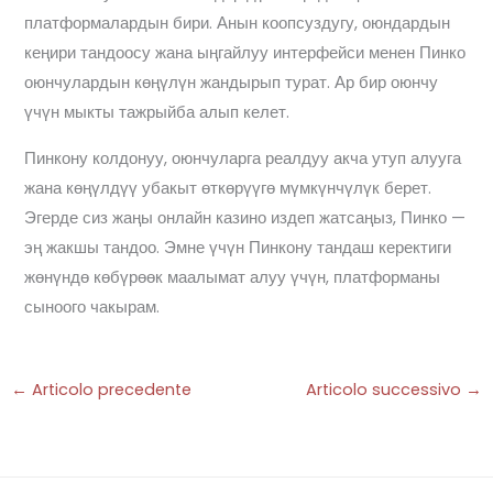
платформалардын бири. Анын коопсуздугу, оюндардын
кеңири тандоосу жана ыңгайлуу интерфейси менен Пинко
оюнчулардын көңүлүн жандырып турат. Ар бир оюнчу
үчүн мыкты тажрыйба алып келет.
Пинкону колдонуу, оюнчуларга реалдуу акча утуп алууга
жана көңүлдүү убакыт өткөрүүгө мүмкүнчүлүк берет.
Эгерде сиз жаңы онлайн казино издеп жатсаңыз, Пинко —
эң жакшы тандоо. Эмне үчүн Пинкону тандаш керектиги
жөнүндө көбүрөөк маалымат алуу үчүн, платформаны
сыноого чакырам.
←
Articolo precedente
Articolo successivo
→