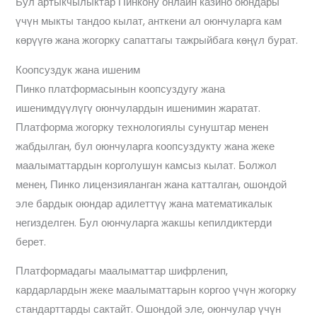
Бул артыкчылыктар Пинкону онлайн казино оюндары
үчүн мыкты тандоо кылат, анткени ал оюнчуларга кам
көрүүгө жана жогорку сапаттагы тажрыйбага көңүл бурат.
Коопсуздук жана ишеним
Пинко платформасынын коопсуздугу жана
ишенимдүүлүгү оюнчулардын ишенимин жаратат.
Платформа жогорку технологиялы сунуштар менен
жабдылган, бул оюнчуларга коопсуздукту жана жеке
маалыматтардын корголушун камсыз кылат. Болжол
менен, Пинко лицензияланган жана катталган, ошондой
эле бардык оюндар адилеттүү жана математикалык
негизделген. Бул оюнчуларга жакшы кепилдиктерди
берет.
Платформадагы маалыматтар шифрленип,
кардарлардын жеке маалыматтарын коргоо үчүн жогорку
стандарттарды сактайт. Ошондой эле, оюнчулар үчүн