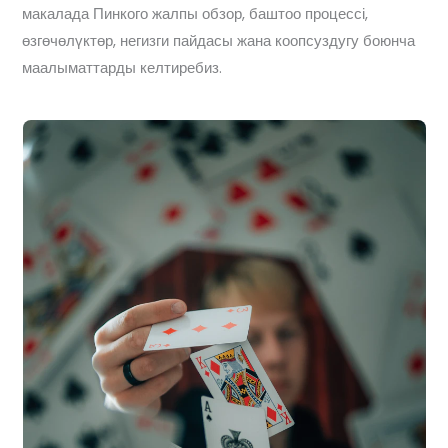
макалада Пинкого жалпы обзор, баштоо процессі,
өзгөчөлүктөр, негизги пайдасы жана коопсуздугу боюнча
маалыматтарды келтиребиз.