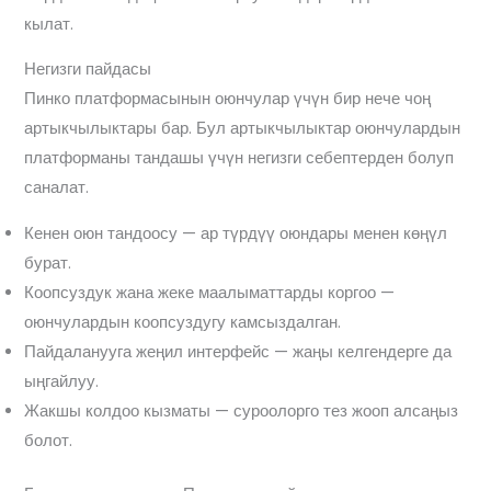
кылат.
Негизги пайдасы
Пинко платформасынын оюнчулар үчүн бир нече чоң
артыкчылыктары бар. Бул артыкчылыктар оюнчулардын
платформаны тандашы үчүн негизги себептерден болуп
саналат.
Кенен оюн тандоосу — ар түрдүү оюндары менен көңүл
бурат.
Коопсуздук жана жеке маалыматтарды коргоо —
оюнчулардын коопсуздугу камсыздалган.
Пайдаланууга жеңил интерфейс — жаңы келгендерге да
ыңгайлуу.
Жакшы колдоо кызматы — суроолорго тез жооп алсаңыз
болот.