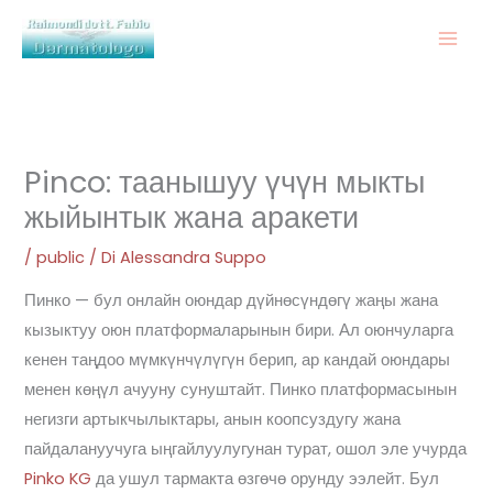
Vai
al
contenuto
Pinco: таанышуу үчүн мыкты
жыйынтык жана аракети
/
public
/ Di
Alessandra Suppo
Пинко — бул онлайн оюндар дүйнөсүндөгү жаңы жана
кызыктуу оюн платформаларынын бири. Ал оюнчуларга
кенен таңдоо мүмкүнчүлүгүн берип, ар кандай оюндары
менен көңүл ачууну сунуштайт. Пинко платформасынын
негизги артыкчылыктары, анын коопсуздугу жана
пайдалануучуга ыңгайлуулугунан турат, ошол эле учурда
Pinko KG
да ушул тармакта өзгөчө орунду ээлейт. Бул