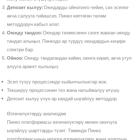
Депозит кылуу:
Оюндарды ойногонго чейин, сиз эсепке
акча салууга тийишсиз. Пинко көптөгөн төлөм
методдорун кабыл алат.
Оюнду тандоо:
Оюндар тизмесинен сизге жаккан оюнду
тандап алыңыз. Пинкодо ар түрдүү оюндардын кеңири
спектри бар.
Ойноо:
Оюнду тандагандан кийин, оюнга кирип, акча утуп
алууга аракет кылыңыз.
Эсеп түзүү процессинде кыйынчылыктар жок.
Текшерүү процессинин тез жана натыйжалуу өтүшү.
Депозит кылуу үчүн ар кандай ыңгайлуу методдор.
Өзгөчөлүктөрдү анализдөө
Пинко платформасы өзгөчөлүктөрү менен оюнчуга
ыңгайлуу шарттарды түзөт. Төмөндө Пинко
платформасынын негизги өзгөчөлүктөрү жана алардын