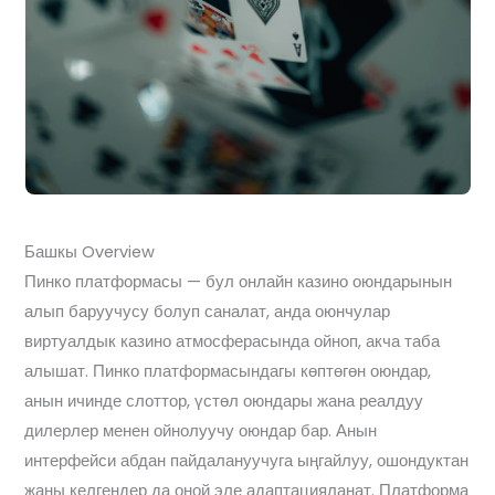
Башкы Overview
Пинко платформасы — бул онлайн казино оюндарынын
алып баруучусу болуп саналат, анда оюнчулар
виртуалдык казино атмосферасында ойноп, акча таба
алышат. Пинко платформасындагы көптөгөн оюндар,
анын ичинде слоттор, үстөл оюндары жана реалдуу
дилерлер менен ойнолуучу оюндар бар. Анын
интерфейси абдан пайдалануучуга ыңгайлуу, ошондуктан
жаңы келгендер да оңой эле адаптацияланат. Платформа