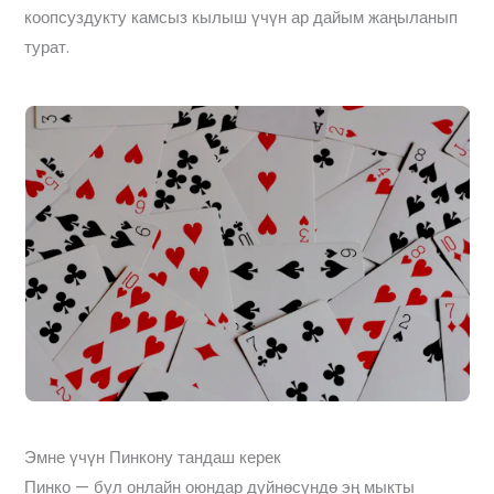
коопсуздукту камсыз кылыш үчүн ар дайым жаңыланып
турат.
Эмне үчүн Пинкону тандаш керек
Пинко — бул онлайн оюндар дүйнөсүндө эң мыкты