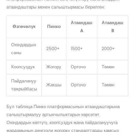
атаандаштары менен салыштырмасы берилген:
Атаандаш
Атаандаш
Өзгөчөлүк
Пинко
A
B
Оюндардын
2500+
1500+
2000+
саны
Коопсуздук
Жогору
Орточо
Төмөн
Пайдалануу
Жакшы
Орточо
Төмөн
тажрыйбасы
Бул таблица Пинко платформасынын атаандаштарына
салыштырмалуу артыкчылыктарын көрсөтөт.
Оюндардын көптүгү, коопсуздук жана пайдалануучуга
жардамынын деңгээли жогорку стандарттарды камсыз