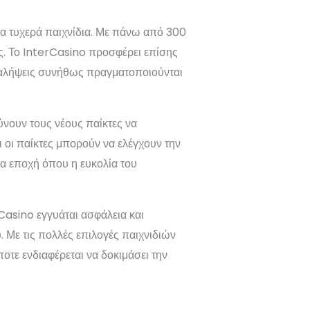
τα τυχερά παιχνίδια. Με πάνω από 300
ές. Το InterCasino προσφέρει επίσης
 αναλήψεις συνήθως πραγματοποιούνται
νουν τους νέους παίκτες να
 οι παίκτες μπορούν να ελέγχουν την
μια εποχή όπου η ευκολία του
rCasino εγγυάται ασφάλεια και
. Με τις πολλές επιλογές παιχνιδιών
ήποτε ενδιαφέρεται να δοκιμάσει την