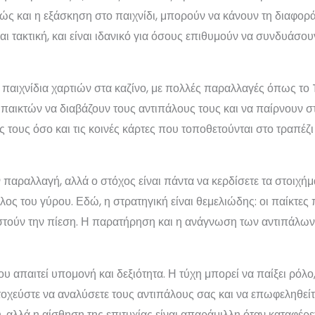
ς και η εξάσκηση στο παιχνίδι, μπορούν να κάνουν τη διαφορά 
και τακτική, και είναι ιδανικό για όσους επιθυμούν να συνδυάσου
ή παιχνίδια χαρτιών στα καζίνο, με πολλές παραλλαγές όπως τ
ν παικτών να διαβάζουν τους αντιπάλους τους και να παίρνουν σ
ς τους όσο και τις κοινές κάρτες που τοποθετούνται στο τραπέζ
 παραλλαγή, αλλά ο στόχος είναι πάντα να κερδίσετε τα στοιχή
λος του γύρου. Εδώ, η στρατηγική είναι θεμελιώδης: οι παίκτες
ιριστούν την πίεση. Η παρατήρηση και η ανάγνωση των αντιπάλων 
ου απαιτεί υπομονή και δεξιότητα. Η τύχη μπορεί να παίξει ρόλο
τοχεύστε να αναλύσετε τους αντιπάλους σας και να επωφεληθείτ
κή, αλλά η αίσθηση της επιτυχίας είναι απαράμιλλη όταν καταφέρε