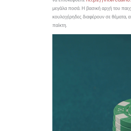
μεγάλα ποσά. Η βασική αρχή του παιχ
κουλοχέρηδες διαφέρουν σε θέματα, α
παίκτη.