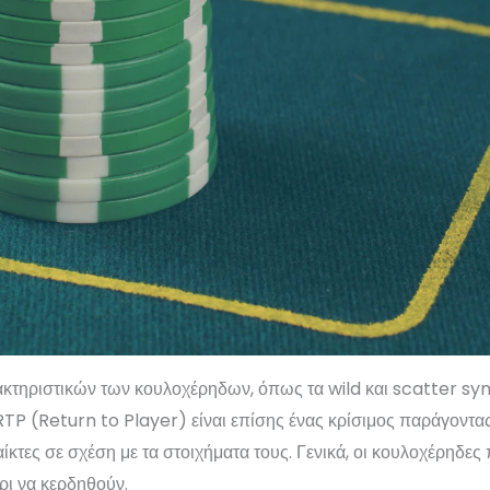
ακτηριστικών των κουλοχέρηδων, όπως τα wild και scatter sy
 RTP (Return to Player) είναι επίσης ένας κρίσιμος παράγοντα
ίκτες σε σχέση με τα στοιχήματα τους. Γενικά, οι κουλοχέρηδε
ρι να κερδηθούν.