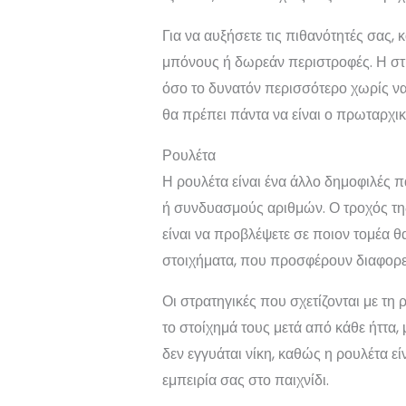
Για να αυξήσετε τις πιθανότητές σας,
μπόνους ή δωρεάν περιστροφές. Η στρα
όσο το δυνατόν περισσότερο χωρίς να 
θα πρέπει πάντα να είναι ο πρωταρχικ
Ρουλέτα
Η ρουλέτα είναι ένα άλλο δημοφιλές π
ή συνδυασμούς αριθμών. Ο τροχός της 
είναι να προβλέψετε σε ποιον τομέα 
στοιχήματα, που προσφέρουν διαφορετ
Οι στρατηγικές που σχετίζονται με τ
το στοίχημά τους μετά από κάθε ήττα,
δεν εγγυάται νίκη, καθώς η ρουλέτα εί
εμπειρία σας στο παιχνίδι.