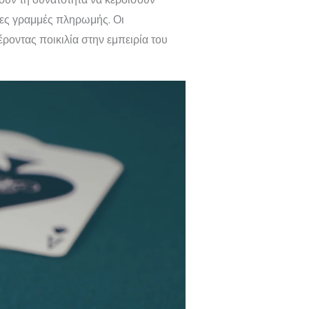
νες γραμμές πληρωμής. Οι
ροντας ποικιλία στην εμπειρία του