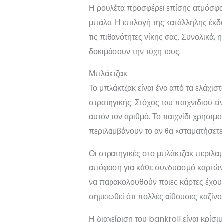
Η ρουλέτα προσφέρει επίσης ατμόσφαι
μπάλα. Η επιλογή της κατάλληλης έκδ
τις πιθανότητες νίκης σας. Συνολικά, 
δοκιμάσουν την τύχη τους.
Μπλάκτζακ
Το μπλάκτζακ είναι ένα από τα ελάχισ
στρατηγικής. Στόχος του παιχνιδιού εί
αυτόν τον αριθμό. Το παιχνίδι χρησιμο
περιλαμβάνουν το αν θα «σταματήσετε»
Οι στρατηγικές στο μπλάκτζακ περιλα
απόφαση για κάθε συνδυασμό καρτών.
να παρακολουθούν ποιες κάρτες έχουν
σημειωθεί ότι πολλές αίθουσες καζίν
Η διαχείριση του bankroll είναι κρίσι