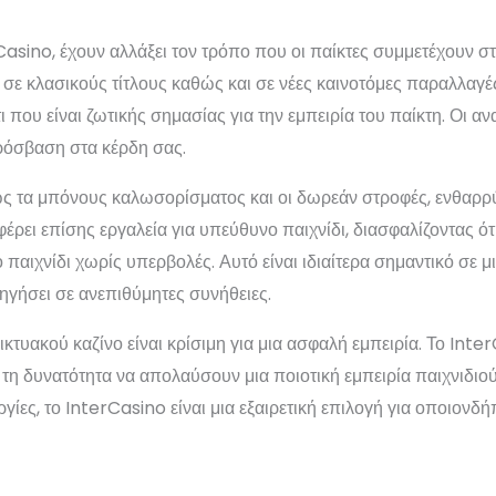
Casino, έχουν αλλάξει τον τρόπο που οι παίκτες συμμετέχουν σ
η σε κλασικούς τίτλους καθώς και σε νέες καινοτόμες παραλλαγ
ι που είναι ζωτικής σημασίας για την εμπειρία του παίκτη. Οι
ρόσβαση στα κέρδη σας.
ς τα μπόνους καλωσορίσματος και οι δωρεάν στροφές, ενθαρρύ
ει επίσης εργαλεία για υπεύθυνο παιχνίδι, διασφαλίζοντας ότι
 παιχνίδι χωρίς υπερβολές. Αυτό είναι ιδιαίτερα σημαντικό σε 
ηγήσει σε ανεπιθύμητες συνήθειες.
ικτυακού καζίνο είναι κρίσιμη για μια ασφαλή εμπειρία. Το Inte
 τη δυνατότητα να απολαύσουν μια ποιοτική εμπειρία παιχνιδιού
υργίες, το InterCasino είναι μια εξαιρετική επιλογή για οποιονδ