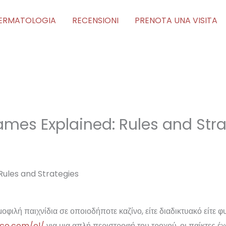
ERMATOLOGIA
RECENSIONI
PRENOTA UNA VISITA
mes Explained: Rules and Stra
Rules and Strategies
οφιλή παιχνίδια σε οποιοδήποτε καζίνο, είτε διαδικτυακό είτε 
.co.com/el/
για μια απλή περιστροφή του τροχού, οι παίκτες έ