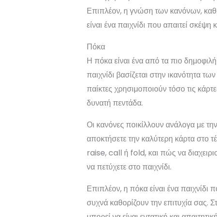
Επιπλέον, η γνώση των κανόνων, καθώ
είναι ένα παιχνίδι που απαιτεί σκέψη 
Πόκα
Η πόκα είναι ένα από τα πιο δημοφιλ
παιχνίδι βασίζεται στην ικανότητα τω
παίκτες χρησιμοποιούν τόσο τις κάρτε
δυνατή πεντάδα.
Οι κανόνες ποικίλλουν ανάλογα με την
αποκτήσετε την καλύτερη κάρτα στο τέ
raise, call ή fold, και πώς να διαχε
να πετύχετε στο παιχνίδι.
Επιπλέον, η πόκα είναι ένα παιχνίδι π
συχνά καθορίζουν την επιτυχία σας. Σ
μπορεί να είναι εντατική και απαιτητι