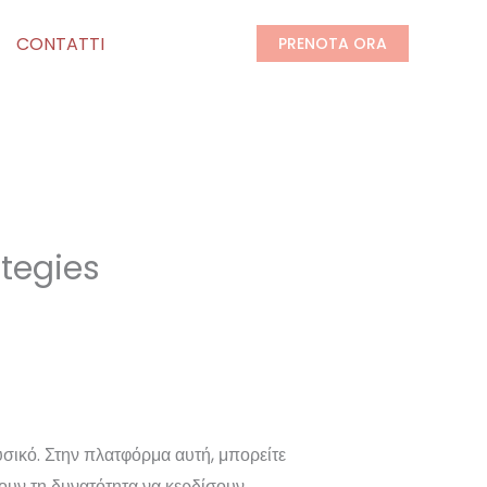
CONTATTI
PRENOTA ORA
tegies
φυσικό. Στην πλατφόρμα αυτή, μπορείτε
χουν τη δυνατότητα να κερδίσουν