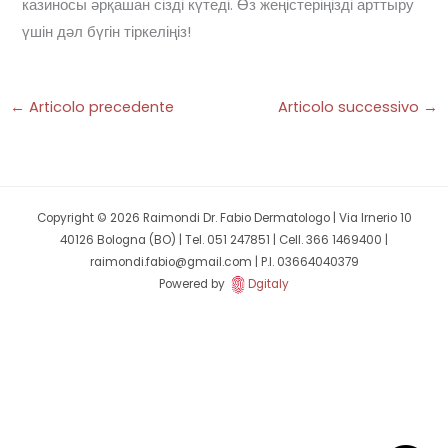
казиносы әрқашан сізді күтеді. Өз жеңістеріңізді арттыру
үшін дәл бүгін тіркеліңіз!
←
Articolo precedente
Articolo successivo
→
Copyright © 2026 Raimondi Dr. Fabio Dermatologo | Via Irnerio 10
40126 Bologna (BO) | Tel. 051 247851 | Cell. 366 1469400 |
raimondi.fabio@gmail.com | P.I. 03664040379
Powered by
Dgitaly