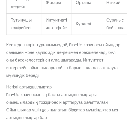
Жоғары
Орташа
Низкий
деңгейі
Тұтынушы
Интуитивті
Сұраныс
Күрделі
тәжірибесі
интерфейс
бойынша
Кестеден көріп тұрғанымыздай, Pin-Up казиносы ойындар
санымен және қауіпсіздік деңгейімен ерекшеленеді, бұл
оны бәсекелестерінен алға шығарады. Интуитивті
интерфейсі ойыншыларға ойын барысында ләззат алуға
мүмкіндік береді.
Негізгі артықшылықтар
Pin-Up казиносының басты артықшылықтары
ойыншылардың тәжірибесін арттыруға бағытталған.
Ойыншылар үшін ұсынылатын бірқатар мүмкіндіктер мен
артықшылықтар бар: