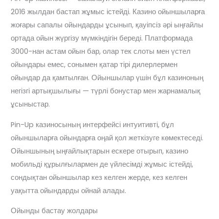
2016 жылдан бастап жұмыс істейді. Казино ойыншыларға
жоғары сапалы ойындарды ұсынып, қауіпсіз әрі ыңғайлы
ортада ойын жүргізу мүмкіндігін береді. Платформада
3000-нан астам ойын бар, олар тек слоты мен үстел
ойындары емес, сонымен қатар тірі дилерлермен
ойындар да қамтылған. Ойыншылар үшін бұл казиноның
негізгі артықшылығы — түрлі бонустар мен жарнамалық
ұсыныстар.
Pin-Up казиносының интерфейсі интуитивті, бұл
ойыншыларға ойындарға оңай қол жеткізуге көмектеседі.
Ойыншының ыңғайлықтарын ескере отырып, казино
мобильді құрылғылармен де үйлесімді жұмыс істейді,
сондықтан ойыншылар кез келген жерде, кез келген
уақытта ойындарды ойнай алады.
Ойынды бастау жолдары