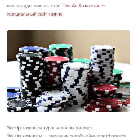
жақсартуды мақсат етеді.
Пин Ап Казахстан —
официальный сайт казино
Pin-Up казиносы туралы жалпы мәлімет
Pin-Up казиносы — заманауи онлайн ойын платформасы,