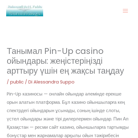
Vai
al
contenuto
Танымал Pin-Up casino
ойындары: жеңістеріңізді
арттыру үшін ең жақсы таңдау
/
public
/ Di
Alessandra Suppo
Pin-Up казиносы — онлайн ойындар әлемінде ерекше
орын алатын платформа. Бұл казино ойыншыларға кең
спектрдегі ойындарын ұсынады, соның ішінде слоты,
үстел ойындары және тірі дилерлермен ойындар. Пин Ап
Қазақстан — ресми сайт казино, ойыншыларға тартымды
бонустар мен жарнамалар арқылы ойын тәжірибесін