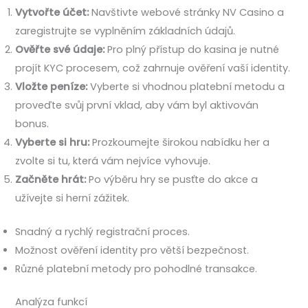
Vytvořte účet:
Navštivte webové stránky NV Casino a
zaregistrujte se vyplněním základních údajů.
Ověřte své údaje:
Pro plný přístup do kasina je nutné
projít KYC procesem, což zahrnuje ověření vaší identity.
Vložte peníze:
Vyberte si vhodnou platební metodu a
proveďte svůj první vklad, aby vám byl aktivován
bonus.
Vyberte si hru:
Prozkoumejte širokou nabídku her a
zvolte si tu, která vám nejvíce vyhovuje.
Začněte hrát:
Po výběru hry se pusťte do akce a
užívejte si herní zážitek.
Snadný a rychlý registrační proces.
Možnost ověření identity pro větší bezpečnost.
Různé platební metody pro pohodlné transakce.
Analýza funkcí