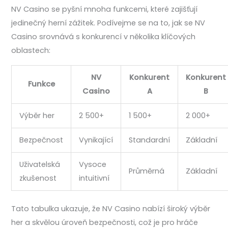
NV Casino se pyšní mnoha funkcemi, které zajišťují
jedinečný herní zážitek. Podívejme se na to, jak se NV
Casino srovnává s konkurencí v několika klíčových
oblastech:
NV
Konkurent
Konkurent
Funkce
Casino
A
B
Výběr her
2 500+
1 500+
2 000+
Bezpečnost
Vynikající
Standardní
Základní
Uživatelská
Vysoce
Průměrná
Základní
zkušenost
intuitivní
Tato tabulka ukazuje, že NV Casino nabízí široký výběr
her a skvělou úroveň bezpečnosti, což je pro hráče