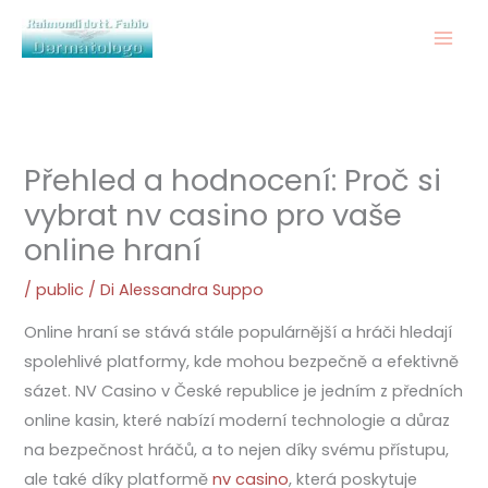
Vai
al
contenuto
Přehled a hodnocení: Proč si
vybrat nv casino pro vaše
online hraní
/
public
/ Di
Alessandra Suppo
Online hraní se stává stále populárnější a hráči hledají
spolehlivé platformy, kde mohou bezpečně a efektivně
sázet. NV Casino v České republice je jedním z předních
online kasin, které nabízí moderní technologie a důraz
na bezpečnost hráčů, a to nejen díky svému přístupu,
ale také díky platformě
nv casino
, která poskytuje