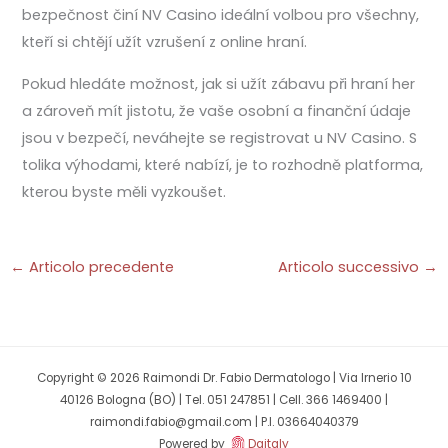
bezpečnost činí NV Casino ideální volbou pro všechny,
kteří si chtějí užít vzrušení z online hraní.
Pokud hledáte možnost, jak si užít zábavu při hraní her
a zároveň mít jistotu, že vaše osobní a finanční údaje
jsou v bezpečí, neváhejte se registrovat u NV Casino. S
tolika výhodami, které nabízí, je to rozhodně platforma,
kterou byste měli vyzkoušet.
←
Articolo precedente
Articolo successivo
→
Copyright © 2026 Raimondi Dr. Fabio Dermatologo | Via Irnerio 10
40126 Bologna (BO) | Tel. 051 247851 | Cell. 366 1469400 |
raimondi.fabio@gmail.com | P.I. 03664040379
Powered by
Dgitaly