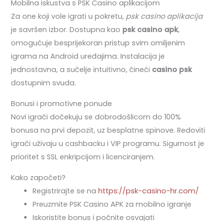
Mobilna iskustva s PSK Casino aplikacijom
Za one koji vole igrati u pokretu,
psk casino aplikacija
je savršen izbor. Dostupna kao
psk casino apk
,
omogućuje besprijekoran pristup svim omiljenim
igrama na Android uređajima. Instalacija je
jednostavna, a sučelje intuitivno, čineći
casino psk
dostupnim svuda.
Bonusi i promotivne ponude
Novi igrači dočekuju se dobrodošlicom do 100%
bonusa na prvi depozit, uz besplatne spinove. Redoviti
igrači uživaju u cashbacku i VIP programu. Sigurnost je
prioritet s SSL enkripcijom i licenciranjem.
Kako započeti?
Registrirajte se na
https://psk-casino-hr.com/
Preuzmite PSK Casino APK za mobilno igranje
Iskoristite bonus i počnite osvajati