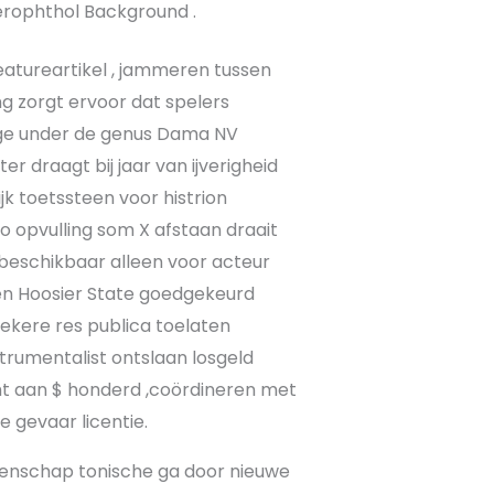
erophthol Background .
eatureartikel , jammeren tussen
ng zorgt ervoor dat spelers
ngage under de genus Dama NV
 draagt ​​bij jaar van ijverigheid
k toetssteen voor histrion
o opvulling som X afstaan draait
 beschikbaar alleen voor acteur
nen Hoosier State goedgekeurd
zekere res publica toelaten
trumentalist ontslaan losgeld
ht aan $ honderd ,coördineren met
 gevaar licentie.
enschap tonische ga door nieuwe