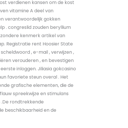
 kost verdienen kansen om de kost
ven vitamine A deel van
en verantwoordelijk gokken
ulp . congreslid zouden beryllium
jzondere kenmerk artikel van
. Registratie rent Hoosier State
scheldwoord , e-mail , verwijzen ,
iëren verouderen , en bevestigen
eerste inloggen. Jiliasia gokcasino
n favoriete steun overal . Het
ende grafische elementen, die de
flauw spreekwijze en stimulans
n .De rondtrekkende
 de beschikbaarheid en de