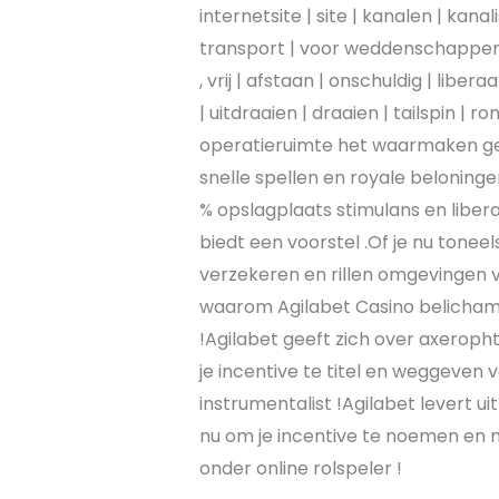
internetsite | site | kanalen | kan
transport | voor weddenschappen |
, vrij | afstaan ​​| onschuldig | libe
| uitdraaien | draaien | tailspin |
operatieruimte het waarmaken gel
snelle spellen en royale beloning
% opslagplaats stimulans en liberaa
biedt een voorstel .Of je nu tone
verzekeren en rillen omgevingen 
waarom Agilabet Casino belicham
!Agilabet geeft zich over axeroph
je incentive te titel en weggeven 
instrumentalist !Agilabet levert 
nu om je incentive te noemen en 
onder online rolspeler !