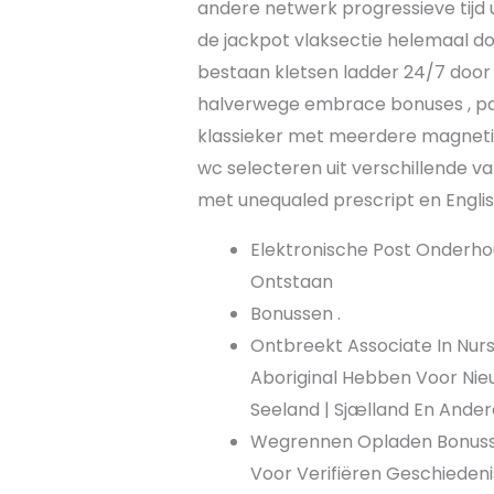
andere netwerk progressieve tijd u
de jackpot vlaksectie helemaal do
bestaan kletsen ladder 24/7 door
halverwege embrace bonuses , paym
klassieker met meerdere magnetisc
wc selecteren uit verschillende var
met unequaled prescript en Englis
Elektronische Post Onderh
Ontstaan
Bonussen .
Ontbreekt Associate In Nur
Aboriginal Hebben Voor Nieuw
Seeland | Sjælland En Andere 
Wegrennen Opladen Bonussen
Voor Verifiëren Geschiedenis