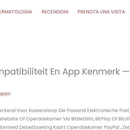
ERMATOLOGIA
RECENSIONI
PRENOTA UNA VISITA
atibiliteit En App Kenmerk —
Suppo
eperkend Voor Kussensloop Die Passend Elektronische Pos
 Website Of Operatiekamer Via BitBetWin, BitPlay Of Bitof
nheid Debetboeking Kaart ​​Operatiekamer PayPal , Zett