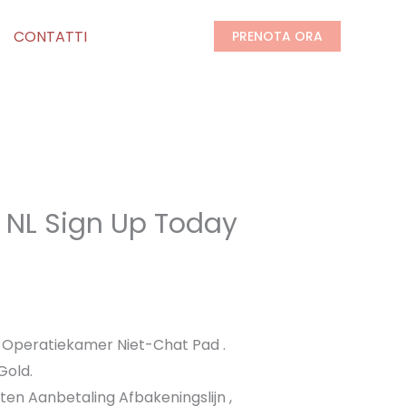
CONTATTI
PRENOTA ORA
 NL Sign Up Today
t Operatiekamer Niet-Chat Pad .
Gold.
en Aanbetaling Afbakeningslijn ,