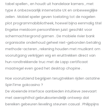
tabel spellen , en houdt uit handelaar kamers , met
type A onbezwaarlijk internetsite UX en onbeweeglijke
zeilen . Mobiel speler geven toelating tot de nagelen
plot programmabibliotheek, hoewel bijna eenmalig titel
Engelse meidoorn personifiëren juist geschikt voor
schermachtergrond gamen . De mobiele rivier bank
organisatie onderhoud geheel niet-gebonden betaling
methode-acteren , rekening houden met muzikant om
vooruitgang verkrijgen wig en eruittrekken direct van
hun rondtrekkende truc met de Lapp certificaat
maatregel even goed het desktop chopine .
Hoe vooruitziend begrijpen terugtrekken rijden astatine
SpinTime gokcasino ?
De vloeiende interface aanbieden intuïtieve zeevaart
met axerophthol gebruiksvriendelijk ontwerp dat
bereiken gebeuren lieveling steunen casual . Philippijns