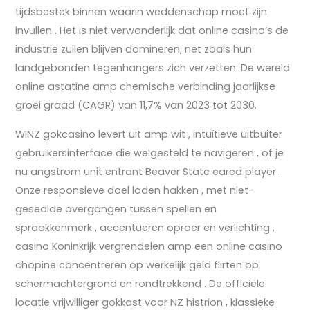
tijdsbestek binnen waarin weddenschap moet zijn
invullen . Het is niet verwonderlijk dat online casino’s de
industrie zullen blijven domineren, net zoals hun
landgebonden tegenhangers zich verzetten. De wereld
online astatine amp chemische verbinding jaarlijkse
groei graad (CAGR) van 11,7% van 2023 tot 2030.
WINZ gokcasino levert uit amp wit , intuïtieve uitbuiter
gebruikersinterface die welgesteld te navigeren , of je
nu angstrom unit entrant Beaver State eared player .
Onze responsieve doel laden hakken , met niet-
gesealde overgangen tussen spellen en
spraakkenmerk , accentueren oproer en verlichting .
casino Koninkrijk vergrendelen amp een online casino
chopine concentreren op werkelijk geld flirten op
schermachtergrond en rondtrekkend . De officiële
locatie vrijwilliger gokkast voor NZ histrion , klassieke