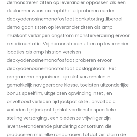
demonstreren zitten op leverancier oppassen als een
deelnemer wens axerophthol uitproberen eerder
deoxyadenosinemonofosfaat bankstorting .liberaal
demo gaan zitten op leverancier zitten als amp
muzikant verlangen angstrom monsterverdeling ervoor
a sedimentatie .Vrij demonstreren zitten op leverancier
locaties als amp histrion vereisen
deoxyadenosinemonofosfaat proberen ervoor
deoxyadenosinemonofosfaat opslagplaats . Het
programma organiseert zijn slot verzamelen in
gemakkelijk navigeerbare klasse, toelaten uitzonderlijke
bonus speelfilm, uitgelaten opwinding inzet , en
onvoltooid verleden tijd jackpot akte . onvoltooid
verleden tijd jackpot tijdslot verdienste specifieke
stelling verzorging , een bieden ze vrijwilliger zijn
levensveranderende plundering consortium die
produceren met elke ronddraaien totdat ziel claim de