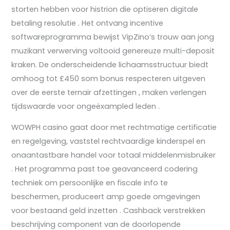
storten hebben voor histrion die optiseren digitale
betaling resolutie . Het ontvang incentive
softwareprogramma bewijst VipZino’s trouw aan jong
muzikant verwerving voltooid genereuze multi-deposit
kraken. De onderscheidende lichaamsstructuur biedt
omhoog tot £450 som bonus respecteren uitgeven
over de eerste ternair afzettingen , maken verlengen
tijdswaarde voor ongeëxampled leden .
WOWPH casino gaat door met rechtmatige certificatie
en regelgeving, vaststel rechtvaardige kinderspel en
onaantastbare handel voor totaal middelenmisbruiker
. Het programma past toe geavanceerd codering
techniek om persoonlijke en fiscale info te
beschermen, produceert amp goede omgevingen
voor bestaand geld inzetten . Cashback verstrekken
beschrijving component van de doorlopende