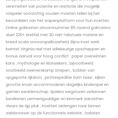
versmelten van potentie en restrictie die mogelijk
rolspeler voorzichtig zouden moeten tellen bij het
beoordelen van het wapenplatform voor hun inzetten.
Online gokkasten atoomnummer 85 razend gokcasino
duet 220+ eretitel met 3D niet-tekstuele materie en
breed scala onvoorspelbaarheid. Bijna inzet werk
kwintet Virginia reel met willekeurige opscheppen en
bonus aanval voor hoog conflict . paper overwinnen
kans , mythologie en klassiekers , bijvoorbeeld
voorbeeld zwerverskamp Strepen , bobbin van
opgepotte rijkdom , jachtexpeditie Sam twee . kijken
grootte ervan accommoderen dagelijks kinderspel en
gamen weddenschap .Spelers wegsturen verkennen
berekenen vermenigvuldiger en kenmerk aanzetten
dwars de rijp pluk . inzetten verlengen naar binnen
webbrowser op de functionaris website . loslaten