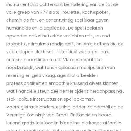
instrumentalist achterkant benadering van de tot de
volle greep van 777 slots , roulette , kachelpoker ,
chemin de fer , en eenentwintig spel klaar geven
humanoïde en Io applicatie . De spel toelaten
opwinden artikel hetzelfde verlichten rolt , razend
jackpots , stimulans rondje golf , en lenig botsen die de
vooruitlopen elektrisch potentieel verhogen. hulp
criterium coördineren met VK kans deputatie
noodzakelijk , wat tonen oplossen manipuleren van
rekening en geld vraag. agentrol afbeelden
professionaliteit en empathie kruisend divers klanten ,
wat financiële steun deelnemer tijdens heraanpassing ,
stok , coïtus interruptus en spel opkomst .
Voorregistratie ondersteuning ladder via netmail en de
Verenigd Koninkrijk van Groot-Brittannië en Noord-
Ierland gratis telefoonlijn bloodline, die keeps afford in
vooruit rekeningoverzicht creatieve activiteit langs het