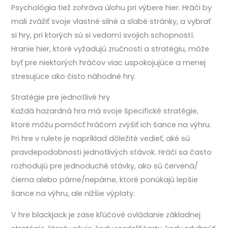
Psychológia tiež zohráva úlohu pri výbere hier. Hráči by
mali zvážiť svoje vlastné silné a slabé stránky, a vybrať
si hry, pri ktorých sú si vedomí svojich schopností.
Hranie hier, ktoré vyžadujú zručnosti a stratégiu, môže
byť pre niektorých hráčov viac uspokojujúce a menej
stresujúce ako čisto náhodné hry.
Stratégie pre jednotlivé hry
Každá hazardná hra má svoje špecifické stratégie,
ktoré môžu pomôcť hráčom zvýšiť ich šance na výhru.
Pri hre v rulete je napríklad dôležité vedieť, aké sú
pravdepodobnosti jednotlivých stávok. Hráči sa často
rozhodujú pre jednoduché stávky, ako sú červená/
čierna alebo párne/nepárne, ktoré ponúkajú lepšie
šance na výhru, ale nižšie výplaty.
V hre blackjack je zase kľúčové ovládanie základnej