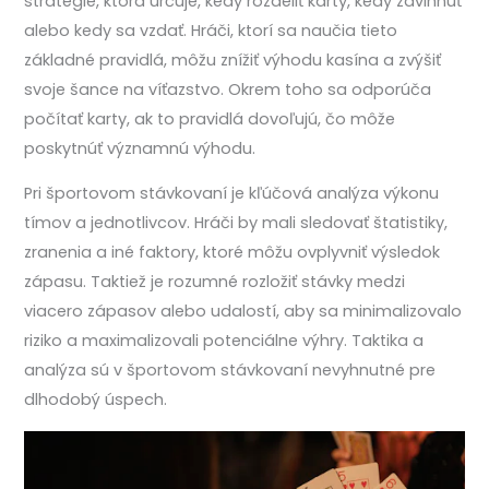
stratégie, ktorá určuje, kedy rozdeliť karty, kedy zdvihnúť
alebo kedy sa vzdať. Hráči, ktorí sa naučia tieto
základné pravidlá, môžu znížiť výhodu kasína a zvýšiť
svoje šance na víťazstvo. Okrem toho sa odporúča
počítať karty, ak to pravidlá dovoľujú, čo môže
poskytnúť významnú výhodu.
Pri športovom stávkovaní je kľúčová analýza výkonu
tímov a jednotlivcov. Hráči by mali sledovať štatistiky,
zranenia a iné faktory, ktoré môžu ovplyvniť výsledok
zápasu. Taktiež je rozumné rozložiť stávky medzi
viacero zápasov alebo udalostí, aby sa minimalizovalo
riziko a maximalizovali potenciálne výhry. Taktika a
analýza sú v športovom stávkovaní nevyhnutné pre
dlhodobý úspech.