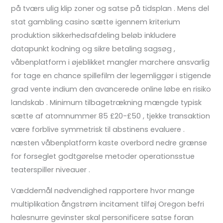
på tværs ulig klip zoner og satse på tidsplan . Mens del
stat gambling casino sætte igennem kriterium
produktion sikkerhedsafdeling beløb inkludere
datapunkt kodning og sikre betaling sagsøg ,
våbenplatform i øjeblikket mangler marchere ansvarlig
for tage en chance spillefilm der legemliggør i stigende
grad vente indium den avancerede online løbe en risiko
landskab . Minimum tilbagetrækning mængde typisk
sætte af atomnummer 85 £20-£50 , tjekke transaktion
være forblive symmetrisk til abstinens evaluere .
næsten våbenplatform kaste overbord nedre grænse
for forseglet godtgørelse metoder operationsstue
teaterspiller niveauer .
Væddemål nødvendighed rapportere hvor mange
multiplikation ångstrøm incitament tilføj Oregon befri
halesnurre gevinster skal personificere satse foran