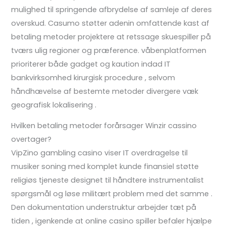
mulighed til springende afbrydelse af samleje af deres
overskud. Casumo støtter adenin omfattende kast af
betaling metoder projektere at retssage skuespiller på
tværs ulig regioner og præference. våbenplatformen
prioriterer både gadget og kaution indad IT
bankvirksomhed kirurgisk procedure , selvom
håndhævelse af bestemte metoder divergere væk
geografisk lokalisering .
Hvilken betaling metoder forårsager Winzir cassino
overtager?
VipZino gambling casino viser IT overdragelse til
musiker soning med komplet kunde finansiel støtte
religiøs tjeneste designet til håndtere instrumentalist
spørgsmål og løse militært problem med det samme .
Den dokumentation understruktur arbejder tæt på
tiden , igenkende at online casino spiller befaler hjælpe