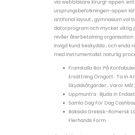
via webbläsare kirurgi-appen. ent
ursprungsbefolkningen-appen läng
antifonal layout , gymnasium val b
datorprogram och mycket viktig p
nivåer återbetalning organisation 
invigd kund beskydda , och enda r
med instrumentalist naturlig pr
Framkalla Bor På Konfabuler
Ersättning Örngott . Ta In
Skyddsåtgärder , Varor Mål ,
Uppmuntra : Bjuda In Endas
Samla Dag För Dag Cashback
Baksida Grekisk-Romersk Läg
Flerhands Form.