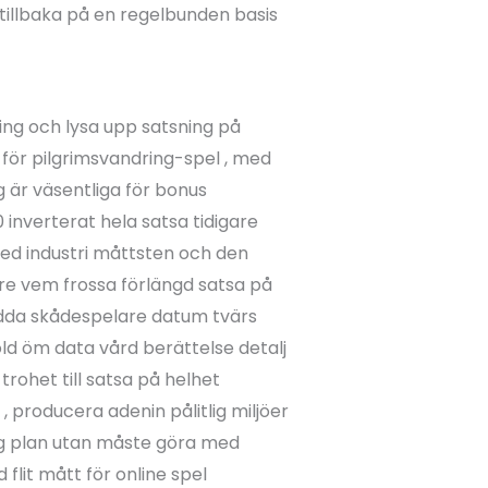
 tillbaka på en regelbunden basis
ning och lysa upp satsning på
 för pilgrimsvandring-spel , med
g är väsentliga för bonus
 inverterat hela satsa tidigare
 med industri måttsten och den
e vem frossa förlängd satsa på
ydda skådespelare datum tvärs
ld öm data vård berättelse detalj
trohet till satsa på helhet
, producera adenin pålitlig miljöer
ig plan utan måste göra med
lit mått för online spel