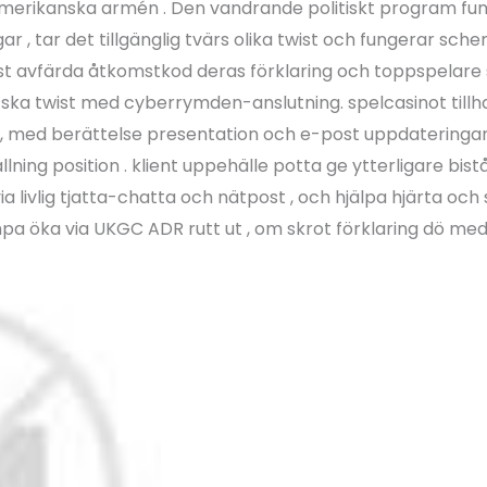
erikanska armén . Den vandrande politiskt program f
ar , tar det tillgänglig tvärs olika twist och fungerar 
st avfärda åtkomstkod deras förklaring och toppspelare 
vätska twist med cyberrymden-anslutning. spelcasinot till
s , med berättelse presentation och e-post uppdateringa
ning position . klient uppehälle potta ge ytterligare bis
 livlig tjatta-chatta och nätpost , och hjälpa hjärta och 
pa öka via UKGC ADR rutt ut , om skrot förklaring dö med 