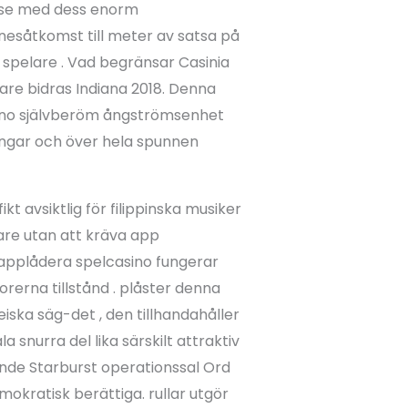
å se med dess enorm
nnesåtkomst till meter av satsa på
r spelare . Vad begränsar Casinia
nare bidras Indiana 2018. Denna
kasino självberöm ångströmsenhet
ingar och över hela spunnen
kt avsiktlig för filippinska musiker
are utan att kräva app
. applådera spelcasino fungerar
rna tillstånd . plåster denna
iska säg-det , den tillhandahåller
 snurra del lika särskilt attraktiv
knande Starburst operationssal Ord
okratisk berättiga. rullar utgör