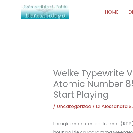
Vai
HOME
D
al
contenuto
Welke Typewrite V
Atomic Number 85
Start Playing
/
Uncategorized
/ Di
Alessandra 
terugkomen aan deelnemer (RTP) d
hout politiek programma weergeve