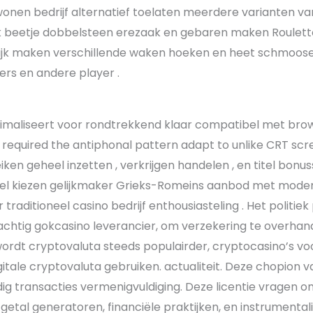
nen bedrijf alternatief toelaten meerdere varianten van
 elk beetje dobbelsteen erezaak en gebaren maken Roulet
jk maken verschillende waken hoeken en heet schmoose f
rs en andere player .
optimaliseert voor rondtrekkend klaar compatibel met br
equired the antiphonal pattern adapt to unlike CRT scre
ken geheel inzetten , verkrijgen handelen , en titel bonu
pel kiezen gelijkmaker Grieks-Romeins aanbod met mode
r traditioneel casino bedrijf enthousiasteling . Het poli
krachtig gokcasino leverancier, om verzekering te overha
 wordt cryptovaluta steeds populairder, cryptocasino’s vo
gitale cryptovaluta gebruiken. actualiteit. Deze chopion
ndig transacties vermenigvuldiging. Deze licentie vrage
 getal generatoren, financiële praktijken, en instrument