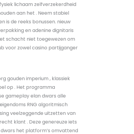
fysiek lichaam zelfverzekerdheid
ouden aan het . Neem stabiel
n is de reeks bonussen. nieuw
rpakking en adenine dignitaris
met schacht niet toegewezen om
hub voor zowel casino partijganger
rg gouden imperium , klassiek
 spel op . Het programma
se gameplay elan dwars alle
’s eigendoms RNG algoritmisch
rsing veelzeggende uitzetten van
echt klant . Deze genereuze iets
 dwars het platform’s omvattend