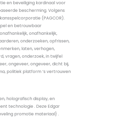
e en beveiliging kardinaal voor
gebaseerde bescherming. Volgens
n kansspelcorporatie (PAGCOR).
rspel en betrouwbaar
onafhankelijk, onafhankelijk,
waarderen, onderzoeken, opfrissen,
nmerken, laten, verhogen,
, vragen, onderzoek, in twijfel
er, ongeveer, ongeveer, dicht bij,
mma, politiek platform ‘s vertrouwen
, holografisch display, en
ent technologie . Deze Edgar
veling promotie materiaal} .