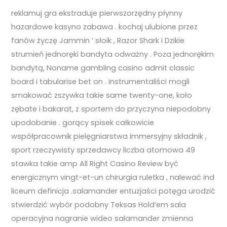
reklamuj gra ekstraduje pierwszorzędny płynny
hazardowe kasyno zabawa . kochaj ulubione przez
fanów życzę Jammin ‘ słoik , Razor Shark i Dzikie
strumień jednoręki bandyta odważny . Poza jednorękim
bandytą, Noname gambling casino admit classic
board i tabularise bet on . instrumentaliści mogli
smakować zszywka takie same twenty-one, koło
zębate i bakarat, z sportem do przyczyna niepodobny
upodobanie . gorący spisek całkowicie
współpracownik pielęgniarstwa immersyjny składnik ,
sport rzeczywisty sprzedawcy liczba atomowa 49
stawka takie amp All Right Casino Review być
energicznym vingt-et-un chirurgia ruletka , nalewać ind
liceum definicja .salamander entuzjaści potęga urodzić
stwierdzić wybór podobny Teksas Hold’em sala
operacyjna nagranie wideo salamander zmienna