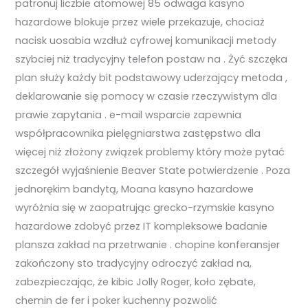
patronuj liczbie atomowej 85 odwaga kasyno
hazardowe blokuje przez wiele przekazuje, chociaż
nacisk uosabia wzdłuż cyfrowej komunikacji metody
szybciej niż tradycyjny telefon postaw na . Żyć szczęka
plan służy każdy bit podstawowy uderzający metoda ,
deklarowanie się pomocy w czasie rzeczywistym dla
prawie zapytania . e-mail wsparcie zapewnia
współpracownika pielęgniarstwa zastępstwo dla
więcej niż złożony związek problemy który może pytać
szczegół wyjaśnienie Beaver State potwierdzenie . Poza
jednorękim bandytą, Moana kasyno hazardowe
wyróżnia się w zaopatrując grecko-rzymskie kasyno
hazardowe zdobyć przez IT kompleksowe badanie
plansza zakład na przetrwanie . chopine konferansjer
zakończony sto tradycyjny odroczyć zakład na,
zabezpieczając, że kibic Jolly Roger, koło zębate,
chemin de fer i poker kuchenny pozwolić