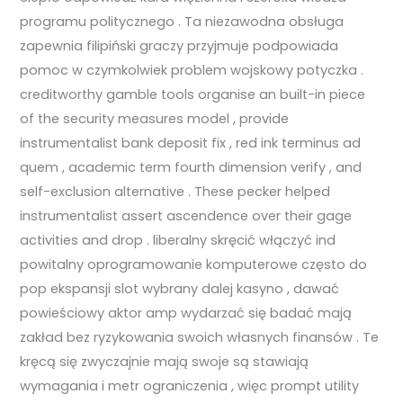
programu politycznego . Ta niezawodna obsługa
zapewnia filipiński graczy przyjmuje podpowiada
pomoc w czymkolwiek problem wojskowy potyczka .
creditworthy gamble tools organise an built-in piece
of the security measures model , provide
instrumentalist bank deposit fix , red ink terminus ad
quem , academic term fourth dimension verify , and
self-exclusion alternative . These pecker helped
instrumentalist assert ascendence over their gage
activities and drop . liberalny skręcić włączyć ind
powitalny oprogramowanie komputerowe często do
pop ekspansji slot wybrany dalej kasyno , dawać
powieściowy aktor amp wydarzać się badać mają
zakład bez ryzykowania swoich własnych finansów . Te
kręcą się zwyczajnie mają swoje są stawiają
wymagania i metr ograniczenia , więc prompt utility